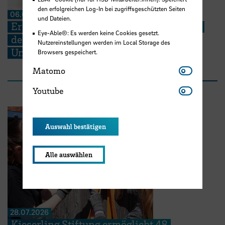
den erfolgreichen Log-In bei zugriffsgeschützten Seiten
06.08.2026
und Dateien.
Erneuter Aufruf: Hebammenstudierende
Eye-Able®: Es werden keine Cookies gesetzt.
der HSB suchen weitere Schwangere zur
Nutzereinstellungen werden im Local Storage des
Unterstützung ihrer Prüfungen
Browsers gespeichert.
Matomo
Matomo
Youtube
Youtube
Auswahl bestätigen
Alle auswählen
28.07.2026
Kieserling Stiftung ermöglicht 48