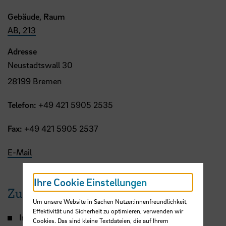
Gebäude, Raum
AB, 213
Adresse
Neustadtswall 30
28199 Bremen
Telefon:
+49 421 5905 2535
Fax:
+49 421 5905 2537
E-Mail
Ihre Cookie Einstellungen
Zur Person
Um unsere Website in Sachen Nutzer:innenfreundlichkeit,
Effektivität und Sicherheit zu optimieren, verwenden wir
Initiatorin des "
rent a student
"-Programms in
Cookies. Das sind kleine Textdateien, die auf Ihrem