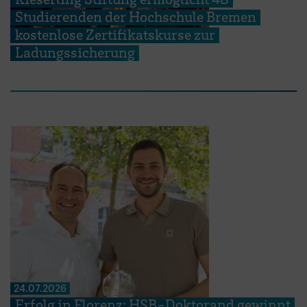
Studierenden der Hochschule Bremen
kostenlose Zertifikatskurse zur
Ladungssicherung
24.07.2026
Erfolg in Florenz: HSB-Doktorand gewinnt