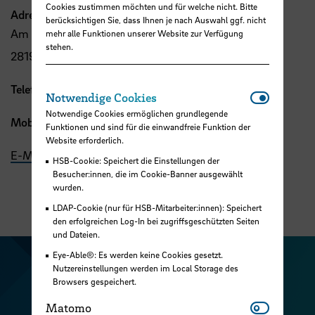
Cookies zustimmen möchten und für welche nicht. Bitte
Adresse
berücksichtigen Sie, dass Ihnen je nach Auswahl ggf. nicht
Am Brill 2-4
mehr alle Funktionen unserer Website zur Verfügung
stehen.
28195 Bremen
Telefon:
+49 421 5905 6700
Notwendi
Notwendige Cookies
Notwendige Cookies ermöglichen grundlegende
Mobil:
+49 17615140198
Funktionen und sind für die einwandfreie Funktion der
Website erforderlich.
E-Mail
HSB-Cookie: Speichert die Einstellungen der
Besucher:innen, die im Cookie-Banner ausgewählt
wurden.
LDAP-Cookie (nur für HSB-Mitarbeiter:innen): Speichert
den erfolgreichen Log-In bei zugriffsgeschützten Seiten
und Dateien.
Eye-Able®: Es werden keine Cookies gesetzt.
Zu unserer Facebook S
Zu unse
Nutzereinstellungen werden im Local Storage des
Browsers gespeichert.
Zu unserer YouTu
Zu unserer Instagram Seite
Matomo
Matomo