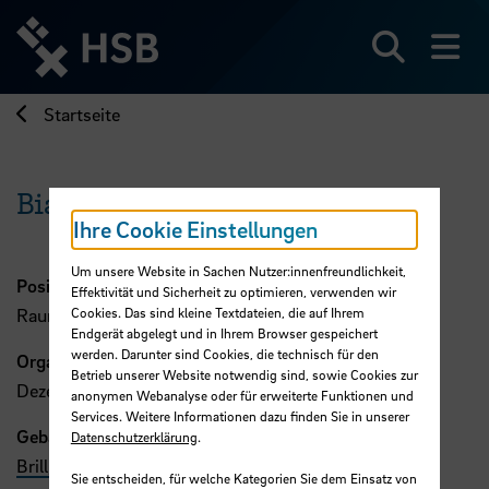
Direkt
zum
Seiteninhalt
Suchen
Me
springen
Startseite
Bianca Beyer
Ihre Cookie Einstellungen
Um unsere Website in Sachen Nutzer:innenfreundlichkeit,
Position
Effektivität und Sicherheit zu optimieren, verwenden wir
Cookies. Das sind kleine Textdateien, die auf Ihrem
Raummanagement und Vermietung am Standort Brill
Endgerät abgelegt und in Ihrem Browser gespeichert
werden. Darunter sind Cookies, die technisch für den
Organisation
Betrieb unserer Website notwendig sind, sowie Cookies zur
Dezernat 4
anonymen Webanalyse oder für erweiterte Funktionen und
Services. Weitere Informationen dazu finden Sie in unserer
Gebäude, Raum
Datenschutzerklärung
.
Brill, E.06.
Sie entscheiden, für welche Kategorien Sie dem Einsatz von