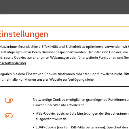
SB
Einstellungen
tzer:innenfreundlichkeit, Effektivität und Sicherheit zu optimieren, verwenden wir 
gerät abgelegt und in Ihrem Browser gespeichert werden. Darunter sind Cookies, die 
d, sowie Cookies zur anonymen Webanalyse oder für erweiterte Funktionen und Ser
nschutzerklärung
.
 Stiftung ermöglicht 48 Studiere
tegorien Sie dem Einsatz von Cookies zustimmen möchten und für welche nicht. Bitt
ht mehr alle Funktionen unserer Website zur Verfügung stehen.
chule Bremen kostenlose
tskurse zur Ladungssicherung
Notwendige Cookies
Notwendige Cookies ermöglichen grundlegende Funktionen und
Funktion der Website erforderlich.
HSB-Cookie: Speichert die Einstellungen der Besucher:innen
Matomo
ausgewählt wurden.
LDAP-Cookie (nur für HSB-Mitarbeiter:innen): Speichert den 