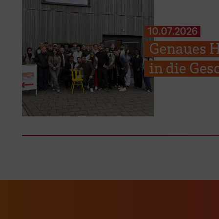
10.07.2026
Genaues H
in die Ges