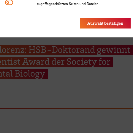
Youtube
zugriffsgeschützten Seiten und Dateien.
Eye-Able®: Es werden keine Cookies gesetzt. Nutzereinstel
des Browsers gespeichert.
Auswahl bestätigen
 Florenz: HSB-Doktorand gewinnt
ntist Award der Society for
tal Biology