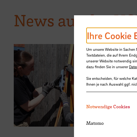
News aus der H
Ihre Cookie 
Um unsere Website in Sachen Nu
Textdateien, die auf Ihrem End
unserer Website notwendig sin
28.07.2026
dazu finden Sie in unserer
Date
Kieserling
Sie entscheiden, für welche Ka
Ihnen je nach Auswahl ggf. nic
der Hochs
Zertifika
Notwendige Cookies
Matomo