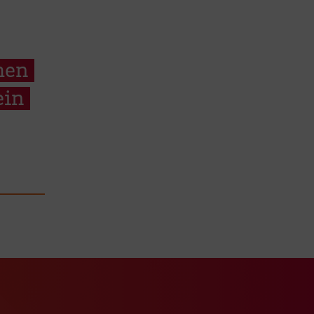
hen
ein
ook Seite
erer Xing Seite
Zu unserer LinkedIn Seite