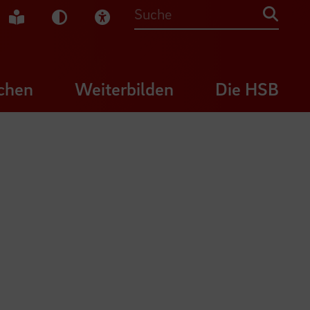
che Gebärdensprache
Leichte Sprache
Dunkel-Modus
Visuelle Hilfe
Suche
chen
Weiterbilden
Die HSB