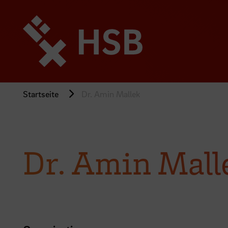
Direkt
zum
Seiteninhalt
springen
Startseite
Dr. Amin Mallek
Dr. Amin Mall