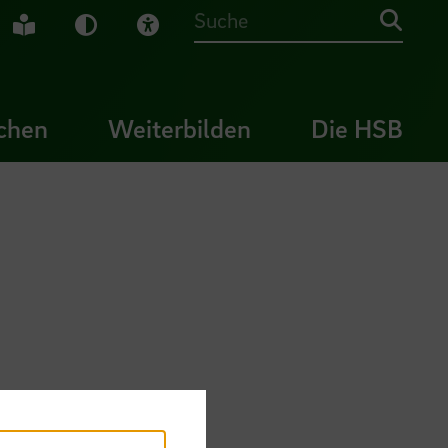
che Gebärdensprache
Leichte Sprache
Dunkel-Modus
Visuelle Hilfe
Suche
chen
Weiterbilden
Die HSB