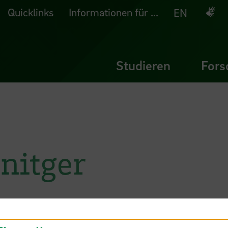
Quicklinks
Informationen für ...
Deuts
EN
Studieren
Fors
nitger