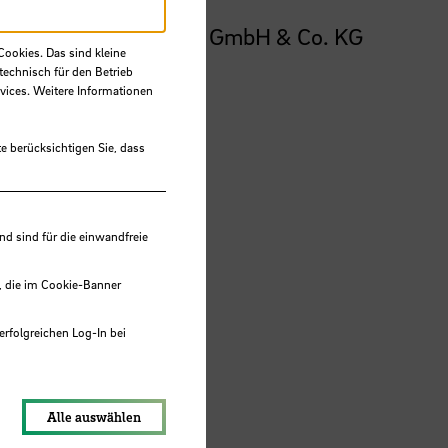
 Geuther & Co. Holding GmbH & Co. KG
Cookies. Das sind kleine
technisch für den Betrieb
vices. Weitere Informationen
irat
e berücksichtigen Sie, dass
 sind für die einwandfreie
, die im Cookie-Banner
erfolgreichen Log-In bei
lungen werden im Local Storage
Alle auswählen