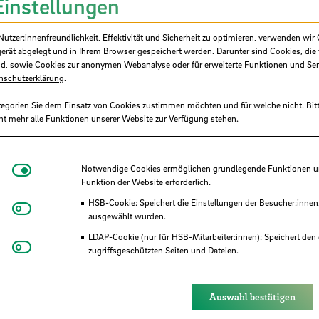
Einstellungen
Position
Gesellschafter Karl
tzer:innenfreundlichkeit, Effektivität und Sicherheit zu optimieren, verwenden wir 
gerät abgelegt und in Ihrem Browser gespeichert werden. Darunter sind Cookies, die 
Organisation
d, sowie Cookies zur anonymen Webanalyse oder für erweiterte Funktionen und Ser
nschutzerklärung
.
IGC Unternehmensbe
tegorien Sie dem Einsatz von Cookies zustimmen möchten und für welche nicht. Bitt
ht mehr alle Funktionen unserer Website zur Verfügung stehen.
Notwendige Cookies
Notwendige Cookies ermöglichen grundlegende Funktionen und
Funktion der Website erforderlich.
HSB-Cookie: Speichert die Einstellungen der Besucher:innen
Matomo
ausgewählt wurden.
LDAP-Cookie (nur für HSB-Mitarbeiter:innen): Speichert den 
Youtube
zugriffsgeschützten Seiten und Dateien.
Eye-Able®: Es werden keine Cookies gesetzt. Nutzereinstel
des Browsers gespeichert.
Auswahl bestätigen