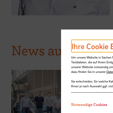
Ihre Cookie 
News aus der H
Um unsere Website in Sachen Nu
Textdateien, die auf Ihrem End
unserer Website notwendig sin
dazu finden Sie in unserer
Date
Sie entscheiden, für welche Ka
Ihnen je nach Auswahl ggf. nic
07.07.2026
Schüler d
Notwendige Cookies
besuchen F