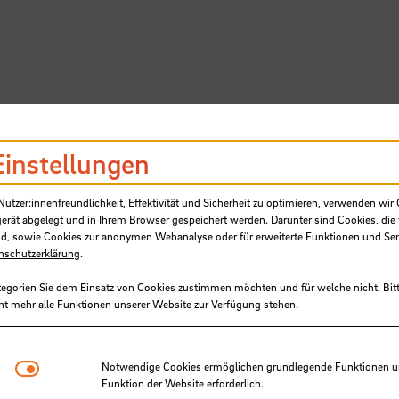
Einstellungen
SB
tzer:innenfreundlichkeit, Effektivität und Sicherheit zu optimieren, verwenden wir 
gerät abgelegt und in Ihrem Browser gespeichert werden. Darunter sind Cookies, die 
d, sowie Cookies zur anonymen Webanalyse oder für erweiterte Funktionen und Ser
nschutzerklärung
.
tegorien Sie dem Einsatz von Cookies zustimmen möchten und für welche nicht. Bitt
ht mehr alle Funktionen unserer Website zur Verfügung stehen.
es Beruflichen Gymnasiums Tech
Notwendige Cookies
Notwendige Cookies ermöglichen grundlegende Funktionen und
Funktion der Website erforderlich.
akultät für Natur und Technik