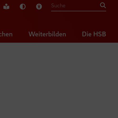
che Gebärdensprache
Leichte Sprache
Dunkel-Modus
Visuelle Hilfe
Suche
chen
Weiterbilden
Die HSB