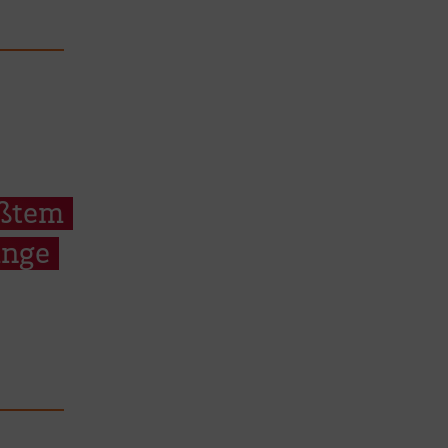
ößtem
unge