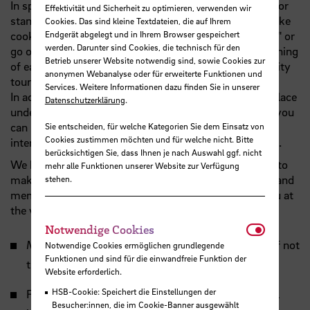
In spring and summer we organise barbecues, picnics or
Effektivität und Sicherheit zu optimieren, verwenden wir
stand-up paddle boarding. In the colder seasons we bake
Cookies. Das sind kleine Textdateien, die auf Ihrem
Endgerät abgelegt und in Ihrem Browser gespeichert
cookies with you, visit the Bremen fun fair "Freimarkt" or
werden. Darunter sind Cookies, die technisch für den
go on excursions in the surrounding area. At the beginning
Betrieb unserer Website notwendig sind, sowie Cookies zur
of each semester there is a bicycle tour and a guided city
anonymen Webanalyse oder für erweiterte Funktionen und
tour in Bremen.
Services. Weitere Informationen dazu finden Sie in unserer
In addition, every Friday our Cafe International takes place
Datenschutzerklärung
.
under the motto "Meet. Welcome. Chat. Play.", where you
can meet and have fun with other students (local and
Sie entscheiden, für welche Kategorien Sie dem Einsatz von
Cookies zustimmen möchten und für welche nicht. Bitte
international) while enjoying music, snacks and drinks.
berücksichtigen Sie, dass Ihnen je nach Auswahl ggf. nicht
We hope that this activity programme will contribute to
mehr alle Funktionen unserer Website zur Verfügung
make your stay with us a most successful, enjoyable and
stehen.
memorable experience. We look forward to seeing you at
the various events and activities.
Notwendi
Notwendige Cookies
Most activities are for free and offered in English, if not
Notwendige Cookies ermöglichen grundlegende
Funktionen und sind für die einwandfreie Funktion der
this will be stated in the e-mail
Website erforderlich.
HSB-Cookie: Speichert die Einstellungen der
For some events you have to register early. We will
Besucher:innen, die im Cookie-Banner ausgewählt