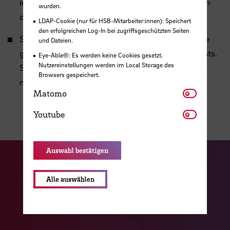
inform you about current offers and the registration
wurden.
deadlines via e-mail.
LDAP-Cookie (nur für HSB-Mitarbeiter:innen): Speichert
den erfolgreichen Log-In bei zugriffsgeschützten Seiten
Sometimes there is a participant limit so in case we
und Dateien.
get too many registrations, we will draw participants.
Eye-Able®: Es werden keine Cookies gesetzt.
Nutzereinstellungen werden im Local Storage des
Students who do not get a place have a chance to
Browsers gespeichert.
move up via the waiting list.
Matomo
Matomo
Youtube
Youtube
Auswahl bestätigen
Zu unserer Facebook S
Zu unse
Zu unserer YouTu
Alle auswählen
Zu unserer Instagram Seite
Zu unserer LinkedI