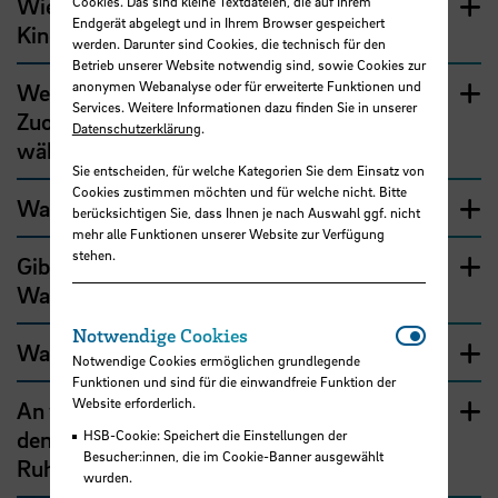
Wie sieht die Regelzuordnung bei den
Cookies. Das sind kleine Textdateien, die auf Ihrem
Endgerät abgelegt und in Ihrem Browser gespeichert
Kindererziehungszeiten aus?
werden. Darunter sind Cookies, die technisch für den
Betrieb unserer Website notwendig sind, sowie Cookies zur
anonymen Webanalyse oder für erweiterte Funktionen und
Welche Wirkung hat es, eine andere
Services. Weitere Informationen dazu finden Sie in unserer
Zuordnung von Kindererziehungszeiten zu
Datenschutzerklärung
.
wählen?
Sie entscheiden, für welche Kategorien Sie dem Einsatz von
Cookies zustimmen möchten und für welche nicht. Bitte
Was gilt bei gleichgeschlechtlichen Eltern?
berücksichtigen Sie, dass Ihnen je nach Auswahl ggf. nicht
mehr alle Funktionen unserer Website zur Verfügung
stehen.
Gibt es auch Konstellationen, in denen das
Wahlrecht nicht ausgeübt werden darf?
Notwendi
Notwendige Cookies
Was ist noch wichtig?
Notwendige Cookies ermöglichen grundlegende
Funktionen und sind für die einwandfreie Funktion der
Website erforderlich.
An wen wende ich mich, wenn ich Fragen zu
den kinderbezogenen Zuschlägen zum
HSB-Cookie: Speichert die Einstellungen der
Besucher:innen, die im Cookie-Banner ausgewählt
Ruhegehalt habe?
wurden.