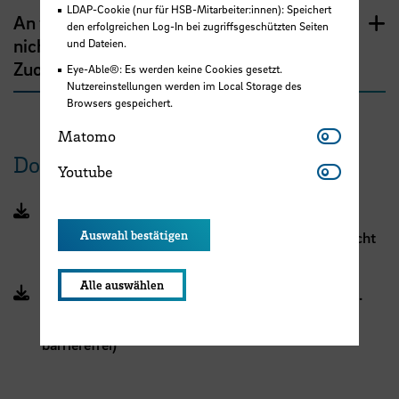
LDAP-Cookie (nur für HSB-Mitarbeiter:innen): Speichert
An wen kann sich der Elternteil wenden, der
den erfolgreichen Log-In bei zugriffsgeschützten Seiten
nicht verbeamtet ist, und Fragen wegen der
und Dateien.
Zuordnung von Kindererziehungszeiten hat?
Eye-Able®: Es werden keine Cookies gesetzt.
Nutzereinstellungen werden im Local Storage des
Browsers gespeichert.
Matomo
Matomo
Dokumente
Youtube
Youtube
Antragsformular für die Zuordnung von
Auswahl bestätigen
Kindererziehungszeiten (PDF, 279 KB, Datei ist nicht
barrierefrei)
Alle auswählen
Rundschreiben des Senators für Finanzen vom 26.
Januar 2024 (PDF, 243 KB, Datei ist nicht
barrierefrei)