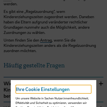
werden.
Es gibt eine „Regelzuordnung“, wem
Kindererziehungszeiten zugeordnet werden. Daneben
haben die Eltern aufgrund veränderter rechtlicher
Grundlagen nunmehr auch die Möglichkeit, andere
Zuordnungen zu wählen.
Unten finden Sie den
Antrag
, wenn Sie die
Kindererziehungszeiten anders als die Regelzuordnung
zuordnen möchten.
Häufig gestellte Fragen
Wie lauten die Voraussetzungen, damit
Ihre Cookie Einstellungen
Kinder für den Kindererziehungszuschlag
berücksichtigt werden können?
Um unsere Website in Sachen Nutzer:innenfreundlichkeit,
Effektivität und Sicherheit zu optimieren, verwenden wir