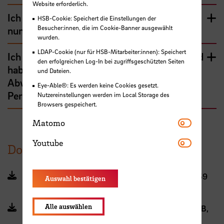
Website erforderlich.
Ich habe gerade Freizeitausgleich und bin
HSB-Cookie: Speichert die Einstellungen der
Besucher:innen, die im Cookie-Banner ausgewählt
nun erkrankt. Was kann ich machen?
wurden.
LDAP-Cookie (nur für HSB-Mitarbeiter:innen): Speichert
Ich bin im Freizeitausgleich und erkrankt und
den erfolgreichen Log-In bei zugriffsgeschützten Seiten
habe auf meine Mail eine
und Dateien.
Abwesenheitsnachricht aus dem
Eye-Able®: Es werden keine Cookies gesetzt.
Personaldezernat bekommen?
Nutzereinstellungen werden im Local Storage des
Browsers gespeichert.
Matomo
Matomo
Youtube
Youtube
Dokumente (interner Bereich)
FHB-Regelung zur gleitenden Arbeitszeit (PDF, 359
Auswahl bestätigen
KB, Datei ist nicht barrierefrei)
Alle auswählen
Arbeitszeitregelung HSB Leseversion (PDF, 107 KB,
Datei ist nicht barrierefrei)