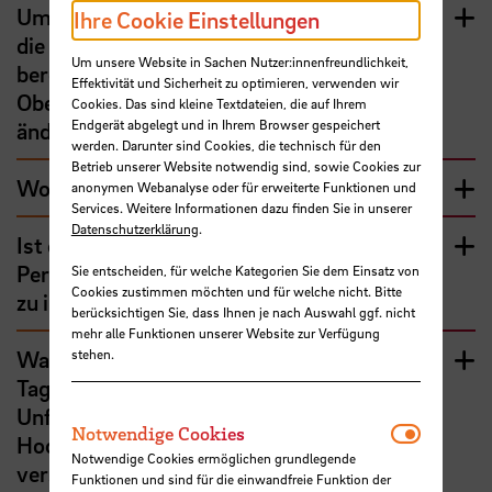
Um meine Arbeitszeit zu erfassen, nutze ich
Ihre Cookie Einstellungen
die Excel-Tabellen, die das Rechenzentrum
Um unsere Website in Sachen Nutzer:innenfreundlichkeit,
bereitstellt. Wie kann ich dort die
Effektivität und Sicherheit zu optimieren, verwenden wir
Obergrenze für Zeitüberschreitungen
Cookies. Das sind kleine Textdateien, die auf Ihrem
Endgerät abgelegt und in Ihrem Browser gespeichert
ändern?
werden. Darunter sind Cookies, die technisch für den
Betrieb unserer Website notwendig sind, sowie Cookies zur
Wo beantrage ich den Freizeitausgleich?
anonymen Webanalyse oder für erweiterte Funktionen und
Services. Weitere Informationen dazu finden Sie in unserer
Datenschutzerklärung
.
Ist es eigentlich noch notwendig, das
Personaldezernat über den Freizeitausgleich
Sie entscheiden, für welche Kategorien Sie dem Einsatz von
Cookies zustimmen möchten und für welche nicht. Bitte
zu informieren?
berücksichtigen Sie, dass Ihnen je nach Auswahl ggf. nicht
mehr alle Funktionen unserer Website zur Verfügung
stehen.
Was passiert eigentlich, wenn ich an einem
Tag mit ganztägigem Freizeitausgleich einen
Unfall habe. Bin ich dann auch über die
Notwendi
Notwendige Cookies
Hochschule Bremen als Arbeitgeberin
Notwendige Cookies ermöglichen grundlegende
versichert?
Funktionen und sind für die einwandfreie Funktion der