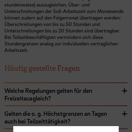
stundenweise) auszugleichen. Über- und
Unterschreitungen der Soll-Arbeitszeit zum Monatsende
können zudem auf den Folgemonat übertragen werden:
Überschreitungen von bis zu 50 Stunden und
Unterschreitungen bis zu 20 Stunden sind übertragbar.
Bei Teilzeitbeschäftigten vermindern sich diese
Stundengrenzen analog zur individuellen vertraglichen
Arbeitszeit.
Häufig gestellte Fragen
Welche Regelungen gelten für den
Freizeitausgleich?
Gelten die o. g. Höchstgrenzen an Tagen
auch bei Teilzeittätigkeit?