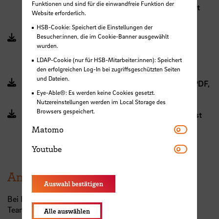
Funktionen und sind für die einwandfreie Funktion der
Personalauswahlverfahren (PDF, 659 KB, Datei ist
Website erforderlich.
nicht barrierefrei)
HSB-Cookie: Speichert die Einstellungen der
Besucher:innen, die im Cookie-Banner ausgewählt
Präsentation "Neuer Antrag auf
wurden.
Stellenausschreibung" (PDF, 1 MB, Datei ist nicht
LDAP-Cookie (nur für HSB-Mitarbeiter:innen): Speichert
barrierefrei)
den erfolgreichen Log-In bei zugriffsgeschützten Seiten
und Dateien.
Präsentation "Stellenausschreibungsverfahren" (PDF,
Eye-Able®: Es werden keine Cookies gesetzt.
499 KB, Datei ist nicht barrierefrei)
Nutzereinstellungen werden im Local Storage des
Browsers gespeichert.
Broschüre „Fair in den Job“ (PDF, 998 KB, Datei ist
Matomo
nicht barrierefrei)
Matomo
Youtube
Youtube
Ansprechpersonen
Auswahl bestätigen
Bei Fragen wenden Sie sich bitte an das Recruitment-
Team im Personaldezernat:
Alle auswählen