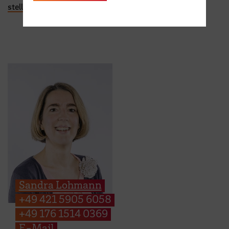
stellenausschreibungen
@
hs-bremen.de
Sandra Lohmann
+49 421 5905 6058
+49 176 1514 0369
E-Mail