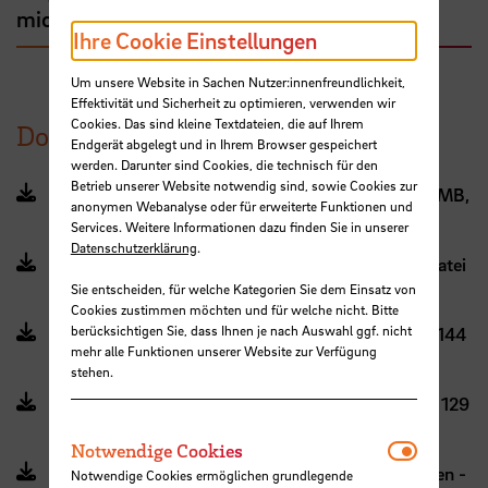
mich mit meinen Fragen wenden?
Ihre Cookie Einstellungen
Um unsere Website in Sachen Nutzer:innenfreundlichkeit,
Effektivität und Sicherheit zu optimieren, verwenden wir
Cookies. Das sind kleine Textdateien, die auf Ihrem
Dokumente
Endgerät abgelegt und in Ihrem Browser gespeichert
werden. Darunter sind Cookies, die technisch für den
Betrieb unserer Website notwendig sind, sowie Cookies zur
Antrag auf Stellenbesetzung (Einstellung) (PDF, 1 MB,
anonymen Webanalyse oder für erweiterte Funktionen und
Datei ist nicht barrierefrei)
Services. Weitere Informationen dazu finden Sie in unserer
Datenschutzerklärung
.
Antrag auf Stellenausschreibung (PDF, 248 KB, Datei
Sie entscheiden, für welche Kategorien Sie dem Einsatz von
ist nicht barrierefrei)
Cookies zustimmen möchten und für welche nicht. Bitte
berücksichtigen Sie, dass Ihnen je nach Auswahl ggf. nicht
Formular Bedarfsmeldung Lehrbeauftragte (PDF, 144
mehr alle Funktionen unserer Website zur Verfügung
KB, Datei ist nicht barrierefrei)
stehen.
Handreichung Stellenausschreibungsantrag (PDF, 129
KB, Datei ist nicht barrierefrei)
Notwendi
Notwendige Cookies
Handreichung FHB Stellenausschreibungsverfahren -
Notwendige Cookies ermöglichen grundlegende