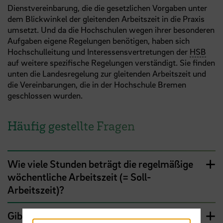
Dienstvereinbarung, die die gesetzlichen Vorgaben unter
dem Blickwinkel der gleitenden Arbeitszeit in die Praxis
umsetzt. Und da die Hochschulen wegen ihrer besonderen
Aufgaben eigene Regelungen benötigen, haben sich
Hochschulleitung und Interessensvertretungen der
HSB
auf weitere spezifische Regelungen verständigt. Sie finden
unten die Landesregelung zur gleitenden Arbeitszeit und
die Vereinbarungen, die in der Hochschule Bremen
geschlossen wurden.
Häufig gestellte Fragen
Wie viele Stunden beträgt die regelmäßige
wöchentliche Arbeitszeit (= Soll-
Arbeitszeit)?
Gibt es in der Hochschule eine