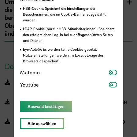
Um meine Arbeitszeit zu erfassen, nutze ich
die Excel-Tabellen, die das Rechenzentrum
HSB-Cookie: Speichert die Einstellungen der
Besucher:innen, die im Cookie-Banner ausgewählt
bereitstellt. Wie kann ich dort die
wurden.
Obergrenze für Zeitüberschreitungen
LDAP-Cookie (nur für HSB-Mitarbeiter:innen): Speichert
ändern?
den erfolgreichen Log-In bei zugriffsgeschützten Seiten
und Dateien.
Eye-Able®: Es werden keine Cookies gesetzt.
Nutzereinstellungen werden im Local Storage des
Browsers gespeichert.
Dokumente (interner Bereich)
Matomo
Matomo
Bremische Arbeitszeitverordnung (PDF, 286 KB,
Youtube
Youtube
Datei ist nicht barrierefrei)
Dienstvereinbarung gleitende Arbeitszeit (PDF, 359
Auswahl bestätigen
KB, Datei ist nicht barrierefrei)
3. Änderung Regelungen Arbeitszeit HSB (PDF, 50
Alle auswählen
KB, Datei ist nicht barrierefrei)