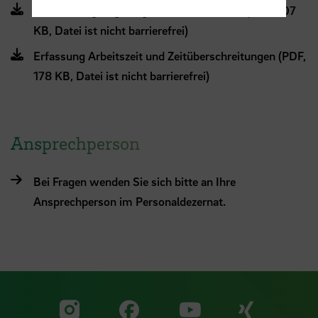
Lesefassung Regelungen Arbeitszeit HSB (PDF, 107
KB, Datei ist nicht barrierefrei)
Erfassung Arbeitszeit und Zeitüberschreitungen (PDF,
178 KB, Datei ist nicht barrierefrei)
Ansprechperson
Bei Fragen wenden Sie sich bitte an Ihre
Ansprechperson im Personaldezernat.
Zu unserer Facebook S
Zu unse