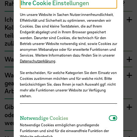
Ihre Cookie Einstellungen
Rahmenarbeitszeit und eine Kernarbeitszeit?
Um unsere Website in Sachen Nutzer:innenfreundlichkeit,
Ich habe gehört, dass bestimmte
Effektivität und Sicherheit zu optimieren, verwenden wir
Kolleg:innen nicht an der Gleitzeitregelung
Cookies. Das sind kleine Textdateien, die auf Ihrem
Endgerät abgelegt und in Ihrem Browser gespeichert
teilnehmen dürfen. Ist das eigentlich
werden. Darunter sind Cookies, die technisch für den
zulässig?
Betrieb unserer Website notwendig sind, sowie Cookies zur
anonymen Webanalyse oder für erweiterte Funktionen und
Services. Weitere Informationen dazu finden Sie in unserer
Was ist eigentlich mit Erholungspausen?
Datenschutzerklärung
.
Sie entscheiden, für welche Kategorien Sie dem Einsatz von
Was passiert, wenn ich weniger oder mehr
Cookies zustimmen möchten und für welche nicht. Bitte
gearbeitet habe, als ich nach meinem
berücksichtigen Sie, dass Ihnen je nach Auswahl ggf. nicht
Arbeitsvertrag monatlich arbeiten muss?
mehr alle Funktionen unserer Website zur Verfügung
stehen.
Gibt es eine Regelung, bis wann die Über-
oder Unterschreitungen ausgeglichen
Notwendi
Notwendige Cookies
werden müssen?
Notwendige Cookies ermöglichen grundlegende
Funktionen und sind für die einwandfreie Funktion der
Website erforderlich.