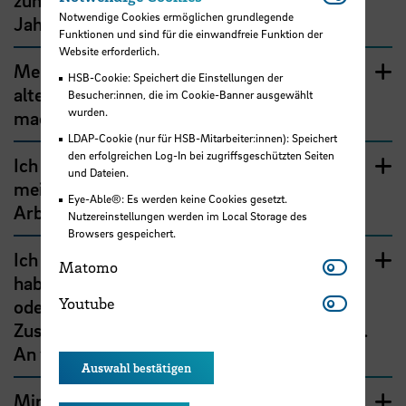
zum Home-Office vor Ablauf der Zwei-
Notwendige Cookies ermöglichen grundlegende
Jahres-Frist kündigen?
Funktionen und sind für die einwandfreie Funktion der
Website erforderlich.
Meine aktuelle Vereinbarung zur
HSB-Cookie: Speichert die Einstellungen der
alternierenden Telearbeit läuft bald aus. Was
Besucher:innen, die im Cookie-Banner ausgewählt
wurden.
mache ich jetzt?
LDAP-Cookie (nur für HSB-Mitarbeiter:innen): Speichert
den erfolgreichen Log-In bei zugriffsgeschützten Seiten
Ich wechsele den Arbeitsbereich. Gelten
und Dateien.
meine Vereinbarungen zur ortsflexiblen
Eye-Able®: Es werden keine Cookies gesetzt.
Arbeit fort?
Nutzereinstellungen werden im Local Storage des
Browsers gespeichert.
Ich bin Vorgesetzte bzw. Vorgesetzter und
Matomo
Matomo
habe Fragen zu dem Vereinbarungsgespräch
Youtube
Youtube
oder zu meiner Verantwortung im
Zusammenhang mit der ortsflexiblen Arbeit.
An wen kann ich mich wenden?
Auswahl bestätigen
Mir ist aufgefallen, dass die beiden