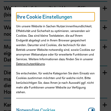
Welches Verfahren gilt bei Home-Office
(bisher: alternierende Telearbeit)?
Ihre Cookie Einstellungen
Um unsere Website in Sachen Nutzer:innenfreundlichkeit,
Was ist bei einem Antrag auf Home-Office
Effektivität und Sicherheit zu optimieren, verwenden wir
noch wichtig?
Cookies. Das sind kleine Textdateien, die auf Ihrem
Endgerät abgelegt und in Ihrem Browser gespeichert
werden. Darunter sind Cookies, die technisch für den
Muss ich bei der ortsflexiblen Arbeit
Betrieb unserer Website notwendig sind, sowie Cookies zur
eigentlich auch die
anonymen Webanalyse oder für erweiterte Funktionen und
Datenschutzbestimmungen einhalten?
Services. Weitere Informationen dazu finden Sie in unserer
Datenschutzerklärung
.
Die Vereinbarung zum Home-Office gilt
Sie entscheiden, für welche Kategorien Sie dem Einsatz von
maximal zwei Jahre. Ich möchte vor Ablauf
Cookies zustimmen möchten und für welche nicht. Bitte
berücksichtigen Sie, dass Ihnen je nach Auswahl ggf. nicht
dieser Zwei-Jahres-Frist nicht mehr im
mehr alle Funktionen unserer Website zur Verfügung
Home-Office arbeiten. Was nun?
stehen.
Kann auch die Dienstelle die Vereinbarung
Notwendi
Notwendige Cookies