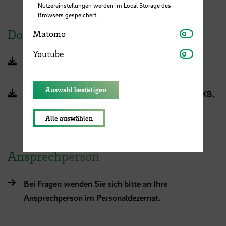
Nutzereinstellungen werden im Local Storage des
Browsers gespeichert.
Matomo
Dokumente
Matomo
Youtube
Youtube
Antragsformular (DOCX, 34 KB, Datei ist nicht
barrierefrei)
Auswahl bestätigen
Bremische Fahrradvorschussrichtlinie (PDF, 290 KB,
Datei ist nicht barrierefrei)
Alle auswählen
Ansprechperson
Bei Fragen wenden Sie sich bitte an Ihre
Ansprechperson im Personaldezernat.