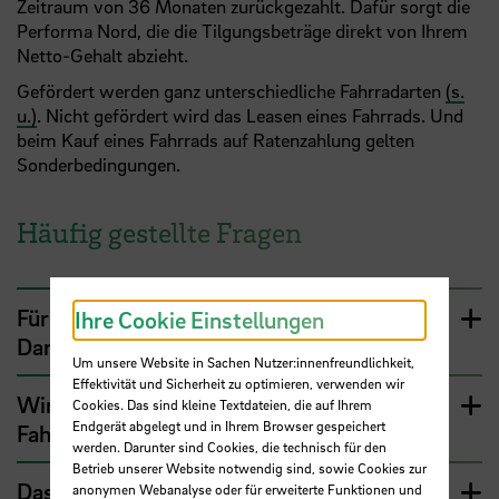
Zeitraum von 36 Monaten zurückgezahlt. Dafür sorgt die
Performa Nord, die die Tilgungsbeträge direkt von Ihrem
Netto-Gehalt abzieht.
Gefördert werden ganz unterschiedliche Fahrradarten
(s.
u.)
. Nicht gefördert wird das Leasen eines Fahrrads. Und
beim Kauf eines Fahrrads auf Ratenzahlung gelten
Sonderbedingungen.
Häufig gestellte Fragen
Für welche Fahrradarten kann das zinsfreie
Ihre Cookie Einstellungen
Darlehen beantragt werden?
Um unsere Website in Sachen Nutzer:innenfreundlichkeit,
Effektivität und Sicherheit zu optimieren, verwenden wir
Wird das zinsfreie Darlehen nur für neue
Cookies. Das sind kleine Textdateien, die auf Ihrem
Endgerät abgelegt und in Ihrem Browser gespeichert
Fahrräder gewährt?
werden. Darunter sind Cookies, die technisch für den
Betrieb unserer Website notwendig sind, sowie Cookies zur
Das Fahrrad, das ich kaufen möchte, kostet
anonymen Webanalyse oder für erweiterte Funktionen und