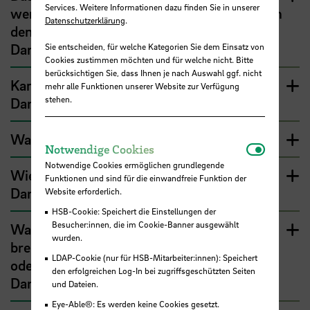
Services. Weitere Informationen dazu finden Sie in unserer
weniger als 2.600 €. Bekomme ich trotzdem
Datenschutzerklärung
.
den Höchstbetrag von 2.600 € als zinsfreies
Darlehen?
Sie entscheiden, für welche Kategorien Sie dem Einsatz von
Cookies zustimmen möchten und für welche nicht. Bitte
berücksichtigen Sie, dass Ihnen je nach Auswahl ggf. nicht
Kann jede:r Beschäftigte das zinsfreie
mehr alle Funktionen unserer Website zur Verfügung
stehen.
Darlehen bekommen?
Was muss ich für den Antrag machen?
Notwendi
Notwendige Cookies
Notwendige Cookies ermöglichen grundlegende
Wie funktioniert die Rückzahlung des
Funktionen und sind für die einwandfreie Funktion der
Darlehens?
Website erforderlich.
HSB-Cookie: Speichert die Einstellungen der
Besucher:innen, die im Cookie-Banner ausgewählt
Was passiert, wenn man aus dem
wurden.
bremischen öffentlichen Dienst ausscheidet
LDAP-Cookie (nur für HSB-Mitarbeiter:innen): Speichert
oder in den Ruhestand tritt, bevor das
den erfolgreichen Log-In bei zugriffsgeschützten Seiten
Darlehen getilgt wurde?
und Dateien.
Eye-Able®: Es werden keine Cookies gesetzt.