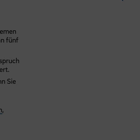
Bremen
an fünf
nspruch
ert.
nn Sie
n
,