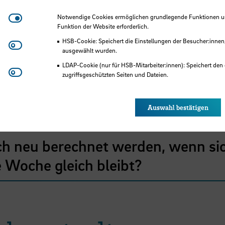
anspruch, wenn ein Arbeitsverhält
Notwendige Cookies
Notwendige Cookies ermöglichen grundlegende Funktionen und
der HSB beginnt?
Funktion der Website erforderlich.
HSB-Cookie: Speichert die Einstellungen der Besucher:innen
Matomo
ausgewählt wurden.
wenn das Arbeitsverhältnis im Lauf
LDAP-Cookie (nur für HSB-Mitarbeiter:innen): Speichert den 
Youtube
zugriffsgeschützten Seiten und Dateien.
Eye-Able®: Es werden keine Cookies gesetzt. Nutzereinstel
des Browsers gespeichert.
Auswahl bestätigen
sanspruch, wenn sich die Zahl der 
 neu berechnet werden, wenn sich 
e Woche gleich bleibt?