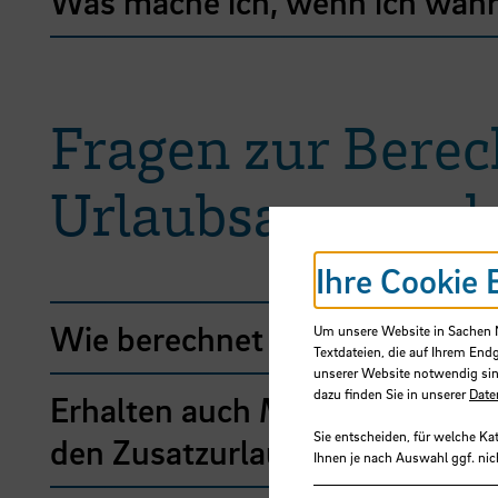
Was mache ich, wenn ich währ
Fragen zur Bere
Urlaubsanspruch
Ihre Cookie 
Wie berechnet sich der Urlau
Um unsere Website in Sachen Nu
Textdateien, die auf Ihrem End
unserer Website notwendig sin
dazu finden Sie in unserer
Date
Erhalten auch Menschen, die d
Sie entscheiden, für welche Ka
den Zusatzurlaub?
Ihnen je nach Auswahl ggf. nic