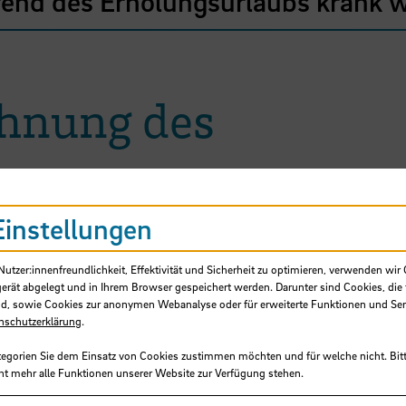
end des Erholungsurlaubs krank 
chnung des
s
Einstellungen
b für Menschen mit einer Schwerb
tzer:innenfreundlichkeit, Effektivität und Sicherheit zu optimieren, verwenden wir 
gerät abgelegt und in Ihrem Browser gespeichert werden. Darunter sind Cookies, die 
d, sowie Cookies zur anonymen Webanalyse oder für erweiterte Funktionen und Ser
nschutzerklärung
.
en Menschen mit einer Schwerbehin
tegorien Sie dem Einsatz von Cookies zustimmen möchten und für welche nicht. Bitt
ht mehr alle Funktionen unserer Website zur Verfügung stehen.