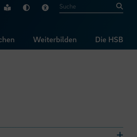
che Gebärdensprache
Leichte Sprache
Dunkel-Modus
Visuelle Hilfe
Suche
chen
Weiterbilden
Die HSB