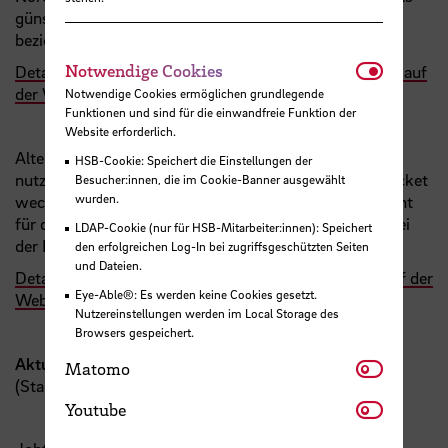
günstiges Jahresabonnement über die Performa Nord
beziehen.
Notwendi
Notwendige Cookies
Detaillierte Informationen und Anträge zum JobTicket auf
der Website der Performa Nord
Notwendige Cookies ermöglichen grundlegende
Funktionen und sind für die einwandfreie Funktion der
Website erforderlich.
Alternativ können Sie auch das
Deutschland-Ticket
HSB-Cookie: Speichert die Einstellungen der
nutzen. Wenn Sie vom Jobticket zum Deutschland-Ticket
Besucher:innen, die im Cookie-Banner ausgewählt
wurden.
wechseln wollen, haben Sie ein Sonderkündigungsrecht
für das Jobticket, wenn Sie das Deutschland-Ticket bei
LDAP-Cookie (nur für HSB-Mitarbeiter:innen): Speichert
der BSAG abonnieren.
den erfolgreichen Log-In bei zugriffsgeschützten Seiten
und Dateien.
Detaillierte Informationen zum Deutschland-Ticket auf der
Eye-Able®: Es werden keine Cookies gesetzt.
Website der Performa Nord
Nutzereinstellungen werden im Local Storage des
Browsers gespeichert.
Aktuelle Abopreise / Monat
Matomo
Matomo
(Stand: November 2025)
Youtube
Youtube