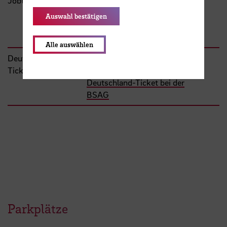
Jobticket
ab 55,40 €, je nach
Tarifzone
Auswahl bestätigen
Informationen zum
Jobticket bei der BSAG
Alle auswählen
Deutschland-
58,00 €
Ticket
Informationen zum
Deutschland-Ticket bei der
BSAG
Parkplätze