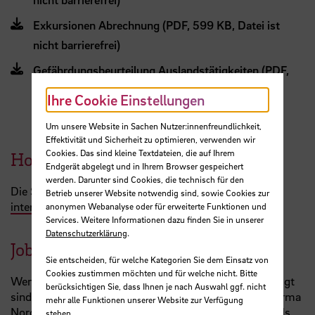
Exkursionen Abrechnung (PDF, 599 KB, Datei ist
nicht barrierefrei)
Gefährdungsbeurteilung Auslandstätigkeiten (PDF,
303 KB, Datei ist nicht barrierefrei)
Ihre Cookie Einstellungen
Um unsere Website in Sachen Nutzer:innenfreundlichkeit,
Effektivität und Sicherheit zu optimieren, verwenden wir
Cookies. Das sind kleine Textdateien, die auf Ihrem
Hotels
Endgerät abgelegt und in Ihrem Browser gespeichert
werden. Darunter sind Cookies, die technisch für den
Die Sondertarife für Hotels in Bremen finden Sie
im
Betrieb unserer Website notwendig sind, sowie Cookies zur
internen Bereich
.
anonymen Webanalyse oder für erweiterte Funktionen und
Services. Weitere Informationen dazu finden Sie in unserer
Datenschutzerklärung
.
JobTicket
Sie entscheiden, für welche Kategorien Sie dem Einsatz von
Cookies zustimmen möchten und für welche nicht. Bitte
Wenn Sie im bremischen öffentlichen Dienst beschäftigt
berücksichtigen Sie, dass Ihnen je nach Auswahl ggf. nicht
sind und / oder Ihr Gehalt
bzw.
Ihre Bezüge über Performa
mehr alle Funktionen unserer Website zur Verfügung
Nord abgerechnet werden, können Sie das
Jobticket
als
stehen.