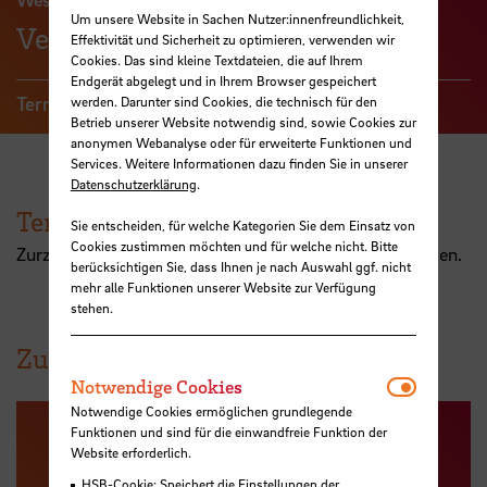
Um unsere Website in Sachen Nutzer:innenfreundlichkeit,
Veranstaltungen
Effektivität und Sicherheit zu optimieren, verwenden wir
Cookies. Das sind kleine Textdateien, die auf Ihrem
Endgerät abgelegt und in Ihrem Browser gespeichert
Termine
Zur Anmeldung
werden. Darunter sind Cookies, die technisch für den
Betrieb unserer Website notwendig sind, sowie Cookies zur
anonymen Webanalyse oder für erweiterte Funktionen und
Services. Weitere Informationen dazu finden Sie in unserer
Datenschutzerklärung
.
Termine
Sie entscheiden, für welche Kategorien Sie dem Einsatz von
Cookies zustimmen möchten und für welche nicht. Bitte
Zurzeit können wir leider keine Veranstaltungen anzeigen.
berücksichtigen Sie, dass Ihnen je nach Auswahl ggf. nicht
mehr alle Funktionen unserer Website zur Verfügung
stehen.
Zur Anmeldung
Notwendi
Notwendige Cookies
Notwendige Cookies ermöglichen grundlegende
Funktionen und sind für die einwandfreie Funktion der
Website erforderlich.
HSB-Cookie: Speichert die Einstellungen der