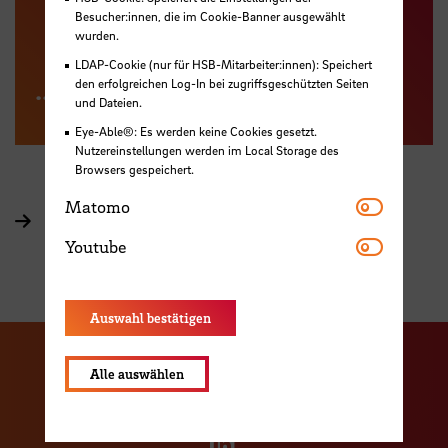
Besucher:innen, die im Cookie-Banner ausgewählt
wurden.
LDAP-Cookie (nur für HSB-Mitarbeiter:innen): Speichert
... geht es hier!
den erfolgreichen Log-In bei zugriffsgeschützten Seiten
und Dateien.
Eye-Able®: Es werden keine Cookies gesetzt.
Nutzereinstellungen werden im Local Storage des
Browsers gespeichert.
Matomo
Matomo
zurück zur WeserLachs-Startseite
Youtube
Youtube
Auswahl bestätigen
Zu unserer Facebook S
Zu unse
Alle auswählen
Zu unserer YouTu
Zu unserer Instagram Seite
Zu unserer LinkedI