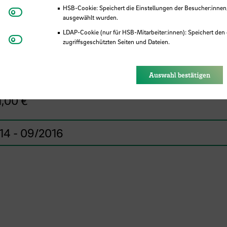
HSB-Cookie: Speichert die Einstellungen der Besucher:innen
Matomo
ausgewählt wurden.
ittelprojekt (Zuwendung)
LDAP-Cookie (nur für HSB-Mitarbeiter:innen): Speichert den 
Youtube
zugriffsgeschützten Seiten und Dateien.
ge Drittmittelgeber, Deutsche Bundesstiftung
Eye-Able®: Es werden keine Cookies gesetzt. Nutzereinstel
t (DBU)
des Browsers gespeichert.
Auswahl bestätigen
1,00 €
14 - 09/2016