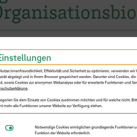
rganisationsbi
Einstellungen
tzer:innenfreundlichkeit, Effektivität und Sicherheit zu optimieren, verwenden wir 
gerät abgelegt und in Ihrem Browser gespeichert werden. Darunter sind Cookies, die 
d, sowie Cookies zur anonymen Webanalyse oder für erweiterte Funktionen und Ser
nschutzerklärung
.
tegorien Sie dem Einsatz von Cookies zustimmen möchten und für welche nicht. Bitt
ht mehr alle Funktionen unserer Website zur Verfügung stehen.
Antonia, Prof. Dr.
Notwendige Cookies
Notwendige Cookies ermöglichen grundlegende Funktionen und
hule Bremen, Fakultät 5
Funktion der Website erforderlich.