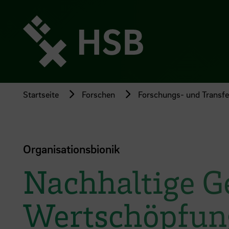
Direkt
zum
Seiteninhalt
springen
Startseite
Forschen
Forschungs- und Transfer
Organisationsbionik
Nachhaltige G
Wertschöpfun