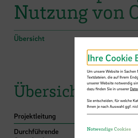
Nutzung von O
Übersicht
Ihre Cookie 
Um unsere Website in Sachen Nu
Textdateien, die auf Ihrem End
Übersicht
unserer Website notwendig sin
dazu finden Sie in unserer
Date
Sie entscheiden, für welche Ka
Ihnen je nach Auswahl ggf. nic
Projektleitung
Kesel, 
Notwendige Cookies
Durchführende
Hochsc