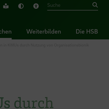
che Gebärdensprache
Leichte Sprache
Dunkel-Modus
Visuelle Hilfe
Suche
chen
Weiterbilden
Die HSB
n in KMUs durch Nutzung von Organisationsbionik
Us durch