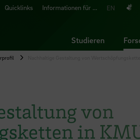
Quicklinks
Informationen für ...
Deuts
EN
Studieren
Fors
profil
Nachhaltige Gestaltung von Wertschöpfungskette
estaltung von
gsketten in KM