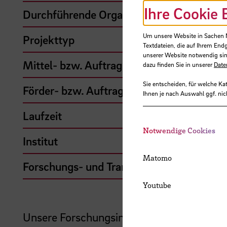
Ihre Cookie 
Durchführende Organisation
Um unsere Website in Sachen Nu
Projekttyp
Textdateien, die auf Ihrem End
unserer Website notwendig sin
Mittel- bzw. Auftragsgeber
dazu finden Sie in unserer
Date
Sie entscheiden, für welche Ka
Förder- bzw. Auftragssumme
Ihnen je nach Auswahl ggf. nic
Laufzeit
Notwendige Cookies
Institut
Matomo
Forschungs- und Transfercluster
Youtube
Unsere Forschungsinitiative zielt darauf a