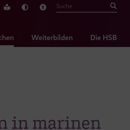
che Gebärdensprache
Leichte Sprache
Dunkel-Modus
Visuelle Hilfe
Suche
chen
Weiterbilden
Die HSB
n in marinen