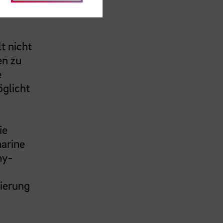
der
t nicht
en zu
e
glicht
ie
arine
ny-
ierung