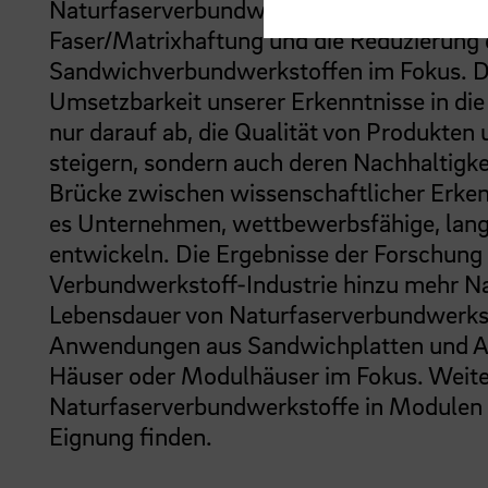
Naturfaserverbundwerkstoffen zu verbesse
Faser/Matrixhaftung und die Reduzierung
Sandwichverbundwerkstoffen im Fokus. Dab
Umsetzbarkeit unserer Erkenntnisse in die
nur darauf ab, die Qualität von Produkten
steigern, sondern auch deren Nachhaltigkei
Brücke zwischen wissenschaftlicher Erke
es Unternehmen, wettbewerbsfähige, lang
entwickeln. Die Ergebnisse der Forschung 
Verbundwerkstoff-Industrie hinzu mehr Na
Lebensdauer von Naturfaserverbundwerksto
Anwendungen aus Sandwichplatten und An
Häuser oder Modulhäuser im Fokus. Weiter
Naturfaserverbundwerkstoffe in Modulen
Eignung finden.