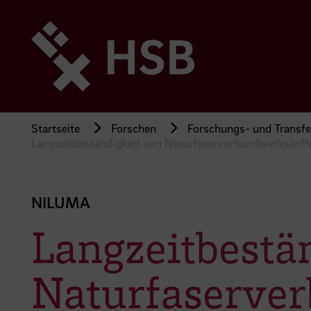
Direkt
zum
Seiteninhalt
springen
Startseite
Forschen
Forschungs- und Transfer
Langzeitbeständigkeit von Naturfaserverbundwerkstoff
NILUMA
Langzeitbestä
Naturfaserver