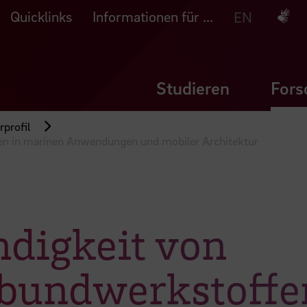
Quicklinks
Informationen für ...
Deuts
EN
Studieren
Fors
profil
en in marinen Anwendungen und mobiler Architektur
ndigkeit von
bundwerkstoffe