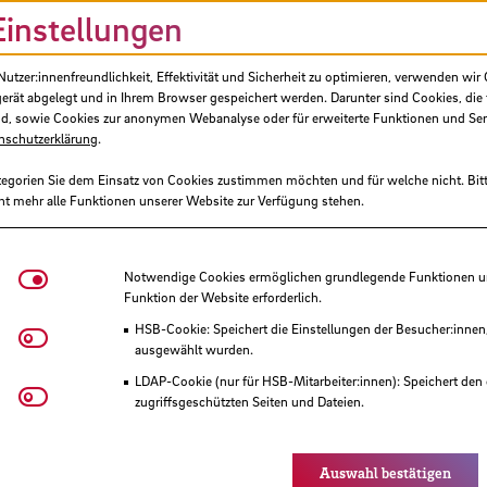
Einstellungen
Hochschule Bremen, Fakultät 5
tzer:innenfreundlichkeit, Effektivität und Sicherheit zu optimieren, verwenden wir 
Drittmittelprojekt (Zuwendung)
gerät abgelegt und in Ihrem Browser gespeichert werden. Darunter sind Cookies, die 
d, sowie Cookies zur anonymen Webanalyse oder für erweiterte Funktionen und Ser
Bundesländer, Freie Hansestadt Bremen (F
nschutzerklärung
.
tegorien Sie dem Einsatz von Cookies zustimmen möchten und für welche nicht. Bitt
99.784,31 €
ht mehr alle Funktionen unserer Website zur Verfügung stehen.
01/2024 - 10/2025
Notwendige Cookies
Notwendige Cookies ermöglichen grundlegende Funktionen und
Bionik-Innovations-Centrum Bremen
Funktion der Website erforderlich.
HSB-Cookie: Speichert die Einstellungen der Besucher:innen
Matomo
ausgewählt wurden.
Region im Wandel
LDAP-Cookie (nur für HSB-Mitarbeiter:innen): Speichert den 
Youtube
zugriffsgeschützten Seiten und Dateien.
Eye-Able®: Es werden keine Cookies gesetzt. Nutzereinstel
des Browsers gespeichert.
b, die Langzeitbeständigkeit von
Auswahl bestätigen