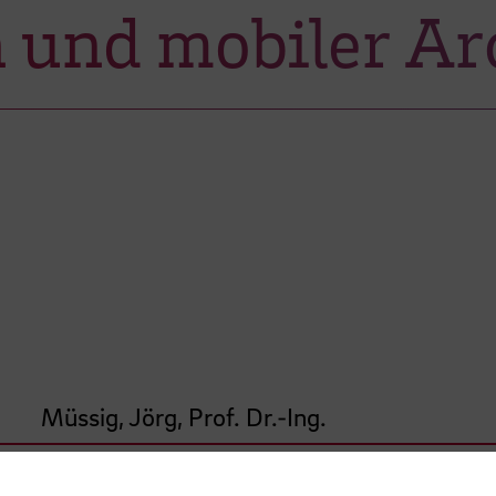
und mobiler Arc
Müssig, Jörg, Prof. Dr.-Ing.
Bade, Venkata Rajasekhara Reddy