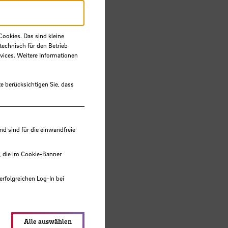
Cookies. Das sind kleine
technisch für den Betrieb
vices. Weitere Informationen
HB)
e berücksichtigen Sie, dass
 sind für die einwandfreie
, die im Cookie-Banner
erfolgreichen Log-In bei
lungen werden im Local Storage
Alle auswählen