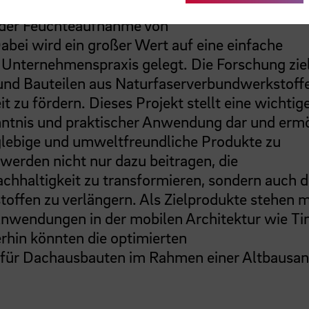
rn. In diesem Projekt stehen die Optimierung 
 der Feuchteaufnahme von
ei wird ein großer Wert auf eine einfache
 Unternehmenspraxis gelegt. Die Forschung ziel
 und Bauteilen aus Naturfaserverbundwerkstoff
t zu fördern. Dieses Projekt stellt eine wichtig
nntnis und praktischer Anwendung dar und ermö
lebige und umweltfreundliche Produkte zu
werden nicht nur dazu beitragen, die
chhaltigkeit zu transformieren, sondern auch d
ffen zu verlängern. Als Zielprodukte stehen m
wendungen in der mobilen Architektur wie Ti
hin könnten die optimierten
 für Dachausbauten im Rahmen einer Altbausan