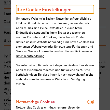
8.107,00 €
Ihre Cookie Einstellungen
Laufzeit
Um unsere Website in Sachen Nutzer:innenfreundlichkeit,
04/2023 - 03/2025
Effektivität und Sicherheit zu optimieren, verwenden wir
Cookies. Das sind kleine Textdateien, die auf Ihrem
Forschungs- und Transfercluster
Endgerät abgelegt und in Ihrem Browser gespeichert
werden. Darunter sind Cookies, die technisch für den
Blue Sciences
Betrieb unserer Website notwendig sind, sowie Cookies zur
anonymen Webanalyse oder für erweiterte Funktionen und
Services. Weitere Informationen dazu finden Sie in unserer
Im Rahmen der Nachhaltigkeitsdebatte wird häufig
Datenschutzerklärung
.
zwischen „blue spaces" und „green spaces" unterschieden.
Sie entscheiden, für welche Kategorien Sie dem Einsatz von
Gemeint sind damit Wasserlebensräume (blue) und grüne
Cookies zustimmen möchten und für welche nicht. Bitte
Landlebensräume (green). Das Cluster Blue Sciences an
berücksichtigen Sie, dass Ihnen je nach Auswahl ggf. nicht
der Hochschule Bremen (
HSB
) ist natürlicherweise mit
mehr alle Funktionen unserer Website zur Verfügung
den Wasserlebensräumen verbunden und die darin
stehen.
organisierten Forschenden beschäftigen sich zu großen
Teilen mit der „Blue Economy“. Dieses Forschungsfeld
setzt sich mit der nachhaltigen Nutzung der
Notwendi
Notwendige Cookies
Meeresressourcen für wirtschaftliches Wachstum,
Notwendige Cookies ermöglichen grundlegende
bessere Lebensbedingungen und Arbeitsplätze bei