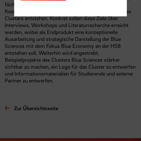
fächerübergreifende Lehre und iii)
Kooperationsmöglichkeiten innerhalb und außerhalb des
Clusters entstehen. Konkret sollen diese Ziele über
Interviews, Workshops und Literaturrecherche erreicht
werden, wobei als Endprodukt eine konzeptionelle
Ausarbeitung und strategische Darstellung der Blue
Sciences mit dem Fokus Blue Economy an der HSB
entstehen soll. Weiterhin wird angestrebt,
Beispielprojekte des Clusters Blue Sciences stärker
sichtbar zu machen, ein Logo für das Cluster zu entwerfen
und Informationsmaterialien für Studierende und externe
Partner zu entwerfen.
Zur Übersichtsseite