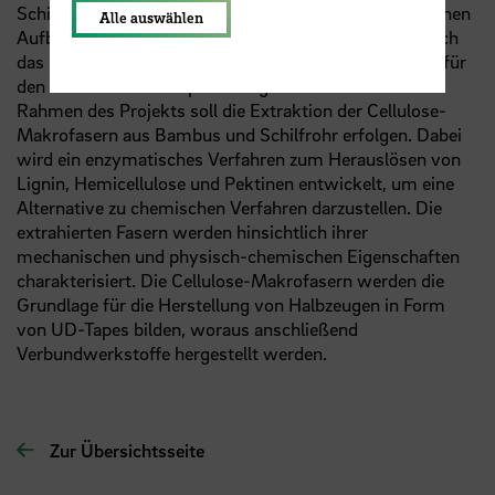
Schilfrohr eignet sich durch den morphologisch ähnlichen
Alle auswählen
Aufbau als europäische Alternative zum Bambus. Durch
das Projekt soll eine weitere Verwertungsperspektive für
den Anbau von Paludipflanzen geschaffen werden. Im
Rahmen des Projekts soll die Extraktion der Cellulose-
Makrofasern aus Bambus und Schilfrohr erfolgen. Dabei
wird ein enzymatisches Verfahren zum Herauslösen von
Lignin, Hemicellulose und Pektinen entwickelt, um eine
Alternative zu chemischen Verfahren darzustellen. Die
extrahierten Fasern werden hinsichtlich ihrer
mechanischen und physisch-chemischen Eigenschaften
charakterisiert. Die Cellulose-Makrofasern werden die
Grundlage für die Herstellung von Halbzeugen in Form
von UD-Tapes bilden, woraus anschließend
Verbundwerkstoffe hergestellt werden.
Zur Übersichtsseite