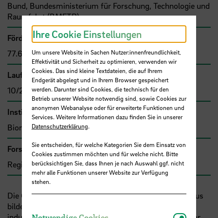
Bund, Bundesministerium für Forschung, Technologie und
Raumfahrt (BMFTR)
Ihre Cookie Einstellungen
Förder- bzw. Auftragssumme
77.650,21 €
Um unsere Website in Sachen Nutzer:innenfreundlichkeit,
Effektivität und Sicherheit zu optimieren, verwenden wir
Cookies. Das sind kleine Textdateien, die auf Ihrem
Laufzeit
Endgerät abgelegt und in Ihrem Browser gespeichert
10/2025 - 09/2026
werden. Darunter sind Cookies, die technisch für den
Betrieb unserer Website notwendig sind, sowie Cookies zur
anonymen Webanalyse oder für erweiterte Funktionen und
Institut
Services. Weitere Informationen dazu finden Sie in unserer
Bionik-Innovations-Centrum Bremen
Datenschutzerklärung
.
Sie entscheiden, für welche Kategorien Sie dem Einsatz von
Forschungs- und Transfercluster
Cookies zustimmen möchten und für welche nicht. Bitte
Region im Wandel
berücksichtigen Sie, dass Ihnen je nach Auswahl ggf. nicht
mehr alle Funktionen unserer Website zur Verfügung
stehen.
Die Gewinnung von Cellulose-Makrofasern aus Bambus
bildet eine Alternative zu den herkömmlich genutzten
Notwendi
industriell geschaffenen Fasern im Hochleistungssektor.
Notwendige Cookies