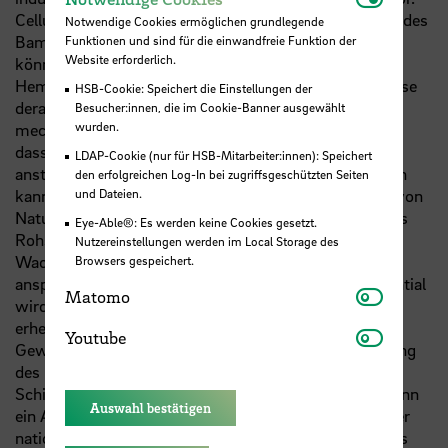
Cellulose-Makrofasern, welche die vaskulären Bündel des
Notwendige Cookies ermöglichen grundlegende
Bambus bilden und von Nodium zu Nodium verlaufen,
Funktionen und sind für die einwandfreie Funktion der
Website erforderlich.
können durch die Auflösung des Lignins, der
Hemicellulose und der Pektine gewonnen werden. Diese
HSB-Cookie: Speichert die Einstellungen der
derart gewonnenen Fasern weisen hervorragende
Besucher:innen, die im Cookie-Banner ausgewählt
wurden.
mechanische Eigenschaften auf, welche dafür sorgen,
dass eine Bauteilauslegung nach Festigkeitskriterien,
LDAP-Cookie (nur für HSB-Mitarbeiter:innen): Speichert
anstelle von Steifigkeitskriterien, durchgeführt werden
den erfolgreichen Log-In bei zugriffsgeschützten Seiten
und Dateien.
kann. Dies ist konträr zur herkömmlichen Auslegung von
Naturfaserverbundwerkstoffen. Die Nachhaltigkeit des
Eye-Able®: Es werden keine Cookies gesetzt.
Rohstoffs Bambus ergibt sich aus der hohen
Nutzereinstellungen werden im Local Storage des
Wachstumsrate und der Möglichkeit zum Anbau auf
Browsers gespeichert.
anspruchsloseren Böden. Dieses Nachhaltigkeitspotential
Matomo
Matomo
wird durch einen möglichen Transport nach Europa
erheblich verringert. Ein alternativer Ansatz für den
Youtube
Youtube
Gewinn von Cellulosefasern ergibt sich aus der Nutzung
des heimischen Schilfrohrs. Durch den Anbau von
Schilfrohr auf aktuell trockengelegten Moorflächen kann
Auswahl bestätigen
ein Anreiz zur Wiedervernässung, einhergehend mit der
nationalen Moorschutzstragie, geschaffen werden. Das