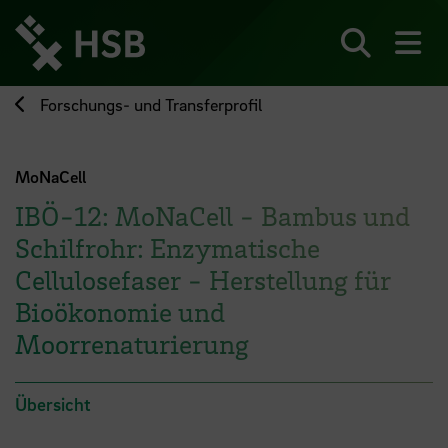
Direkt
zum
Seiteninhalt
Suchen
Me
springen
Forschungs- und Transferprofil
MoNaCell
IBÖ-12: MoNaCell - Bambus und
Schilfrohr: Enzymatische
Cellulosefaser - Herstellung für
Bioökonomie und
Moorrenaturierung
Übersicht