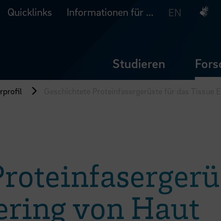
Quicklinks
Informationen für ...
Deuts
EN
Studieren
Fors
profil
Geschichtete Proteinfasergerüste für das Tissue 
roteinfasergerü
ering von Haut