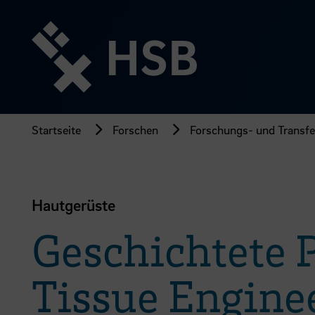
Direkt
zum
Seiteninhalt
springen
Startseite
Forschen
Forschungs- und Transfer
Hautgerüste
Geschichtete P
Tissue Engine