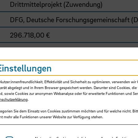
Drittmittelprojekt (Zuwendung)
DFG, Deutsche Forschungsgemeinschaft (
296.718,00 €
09/2023 - 02/2027
Region im Wandel
Einstellungen
tzer:innenfreundlichkeit, Effektivität und Sicherheit zu optimieren, verwenden wir 
gerät abgelegt und in Ihrem Browser gespeichert werden. Darunter sind Cookies, die 
d, sowie Cookies zur anonymen Webanalyse oder für erweiterte Funktionen und Ser
g und der zunehmenden Inzidenz von Diabetes u
nschutzerklärung
.
den weltweit stark zugenommen. Momentane An
tegorien Sie dem Einsatz von Cookies zustimmen möchten und für welche nicht. Bitt
ele Nachteile, wie
z.B.
die begrenzte Verfügbar
ht mehr alle Funktionen unserer Website zur Verfügung stehen.
ensfähiger Spenderzellen. Daher bleibt die
ausforderung in der regenerativen Medizin, di