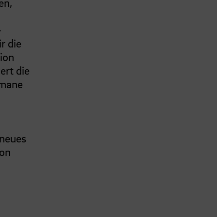
en,
-
r die
ion
ert die
umane
 neues
von