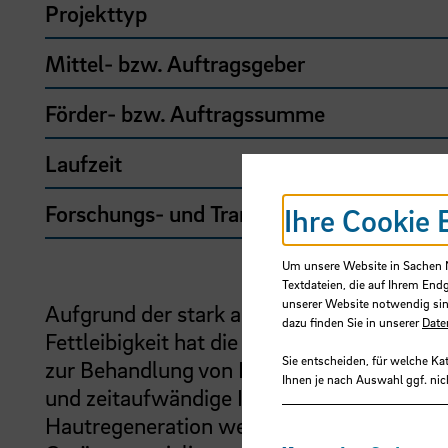
Projekttyp
Mittel- bzw. Auftragsgeber
Förder- bzw. Auftragssumme
Laufzeit
Forschungs- und Transfercluster
Ihre Cookie 
Um unsere Website in Sachen Nu
Textdateien, die auf Ihrem End
unserer Website notwendig sin
Aufgrund der stark alternden Bevölkerun
dazu finden Sie in unserer
Date
Fettleibigkeit hat die Zahl von Hautwun
Sie entscheiden, für welche Ka
zur Behandlung von Hautdefekten haben vi
Ihnen je nach Auswahl ggf. nic
und zeitaufwändige In-vitro-Expansion leb
Hautregeneration weiterhin eine große Her