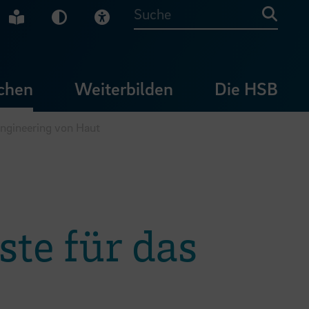
che Gebärdensprache
Leichte Sprache
Dunkel-Modus
Visuelle Hilfe
Suche
chen
Weiterbilden
Die HSB
Engineering von Haut
ste für das