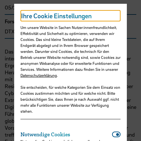
05/2025 - 12/2026
Ihre Cookie Einstellungen
Forschungs- und Transfercluster
Um unsere Website in Sachen Nutzer:innenfreundlichkeit,
DTX
Effektivität und Sicherheit zu optimieren, verwenden wir
Cookies. Das sind kleine Textdateien, die auf Ihrem
Endgerät abgelegt und in Ihrem Browser gespeichert
Das Forschungsprojekt adressiert mit einer
werden. Darunter sind Cookies, die technisch für den
Betrieb unserer Website notwendig sind, sowie Cookies zur
internationalen Konferenz und der Veröffentlichung ihrer
anonymen Webanalyse oder für erweiterte Funktionen und
Ergebnisse in einem Konferenzband die aktuellen
Services. Weitere Informationen dazu finden Sie in unserer
Herausforderungen an die
EU
: Nachhaltige Entwicklung
Datenschutzerklärung
.
mit Klimaneutralität bis 2050, Digitalisierung und
Resilienz, von der Sicherheit von Energieversorgung über
Sie entscheiden, für welche Kategorien Sie dem Einsatz von
Cybersicherheit bis zu gemeinsamer Verteidigung.
Cookies zustimmen möchten und für welche nicht. Bitte
Extremwetterphänomene, das rasante Fortschreiten der
berücksichtigen Sie, dass Ihnen je nach Auswahl ggf. nicht
mehr alle Funktionen unserer Website zur Verfügung
Digitalisierung, bei dem die
EU
eher hinterherhinkt als eine
stehen.
Führungsrolle einzunehmen, und die Bedrohung der
globalen Sicherheitsarchitektur durch das einseitige
Voranstellen der eigenen Interessen auf Kosten anderer
Notwendi
Notwendige Cookies
treffen die Clusterthemen von Dynamik, Spannungen und