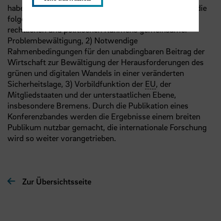
haben. Auf der Konferenz werden dabei insbesondere die
folgenden Themen adressiert: 1) Ausgestaltung des
rechtlichen und politischen Rahmens gemeinsamer
Problembewältigung, 2) Notwendige
Rahmenbedingungen für den unabdingbaren Beitrag der
Wirtschaft zur Bewältigung der Herausforderungen des
grünen und digitalen Wandels in einer veränderten
Sicherheitslage, 3) Vorbildfunktion der
EU
, der
Mitgliedstaaten und der unterstaatlichen Ebene,
insbesondere Bremens. Durch die Publikation eines
Konferenzbandes werden die Ergebnisse einem breiten
Publikum nutzbar gemacht, die internationale Forschung
wird so weiter vorangetrieben.
Zur Übersichtsseite