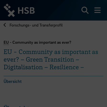
Direkt
zum
Seiteninhalt
Suchen
Me
springen
Forschungs- und Transferprofil
EU
- Community as important as ever?
EU - Community as important as
ever? – Green Transition –
Digitalisation – Resilience –
Übersicht