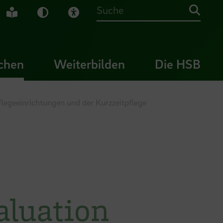
che Gebärdensprache
Leichte Sprache
Dunkel-Modus
Visuelle Hilfe
Suche
chen
Weiterbilden
Die HSB
flegeeinrichtungen und der Kurzzeitpflege
aluation