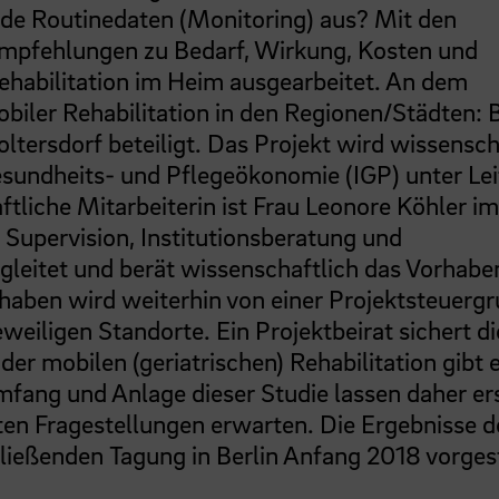
nde Routinedaten (Monitoring) aus? Mit den
pfehlungen zu Bedarf, Wirkung, Kosten und
ehabilitation im Heim ausgearbeitet. An dem
biler Rehabilitation in den Regionen/Städten: 
tersdorf beteiligt. Das Projekt wird wissensch
Gesundheits- und Pflegeökonomie (IGP) unter Le
tliche Mitarbeiterin ist Frau Leonore Köhler im
 Supervision, Institutionsberatung und
egleitet und berät wissenschaftlich das Vorhabe
orhaben wird weiterhin von einer Projektsteuerg
eweiligen Standorte. Ein Projektbeirat sichert di
der mobilen (geriatrischen) Rehabilitation gibt 
mfang und Anlage dieser Studie lassen daher ers
en Fragestellungen erwarten. Die Ergebnisse d
eßenden Tagung in Berlin Anfang 2018 vorgest