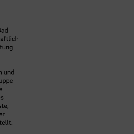
Bad
aftlich
itung
n und
ruppe
e
es
te,
er
ellt.