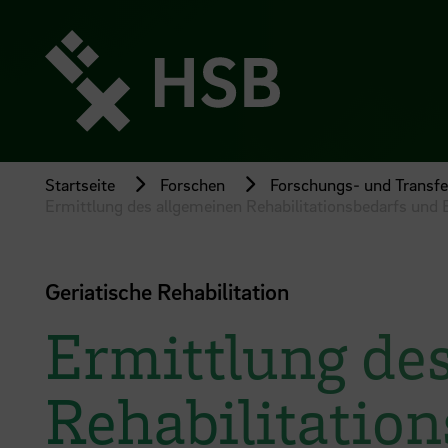
Direkt
zum
Seiteninhalt
springen
Startseite
Forschen
Forschungs- und Transfer
Ermittlung des allgemeinen Rehabilitationsbedarfs und E
Geriatische Rehabilitation
Ermittlung de
Rehabilitatio