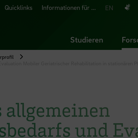
Quicklinks
Informationen für ...
Deuts
EN
Studieren
Fors
profil
valuation Mobiler Geriatrischer Rehabilitation in stationären P
s allgemeinen
nsbedarfs und Ev