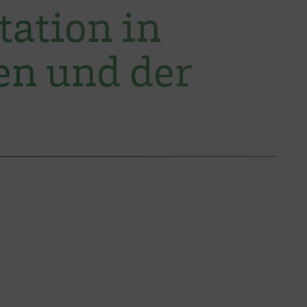
tation in
en und der