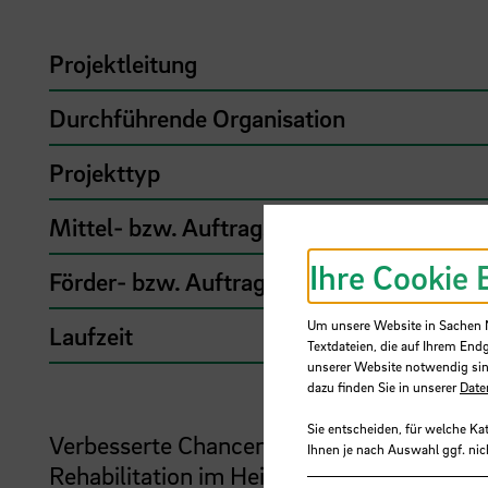
Projektleitung
Durchführende Organisation
Projekttyp
Mittel- bzw. Auftragsgeber
Ihre Cookie 
Förder- bzw. Auftragssumme
Um unsere Website in Sachen Nu
Laufzeit
Textdateien, die auf Ihrem End
unserer Website notwendig sin
dazu finden Sie in unserer
Date
Sie entscheiden, für welche Ka
Verbesserte Chancen der Teilhabe im Alter
Ihnen je nach Auswahl ggf. nic
Rehabilitation im Heim - Viele Menschen i