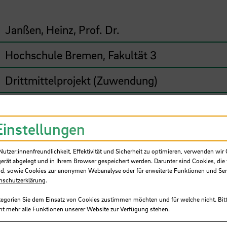
Janßen, Heinz, Prof. Dr.
Hochschule Bremen, Fakultät 3
Drittmittelprojekt (Zuwendung)
Bund, Bundesministerium für Gesundheit (B
Einstellungen
315.554,00 €
tzer:innenfreundlichkeit, Effektivität und Sicherheit zu optimieren, verwenden wir 
11/2014 - 04/2018
gerät abgelegt und in Ihrem Browser gespeichert werden. Darunter sind Cookies, die 
d, sowie Cookies zur anonymen Webanalyse oder für erweiterte Funktionen und Ser
nschutzerklärung
.
tegorien Sie dem Einsatz von Cookies zustimmen möchten und für welche nicht. Bitt
 - Nutzung und Effekte einer mobilen geriatrisc
ht mehr alle Funktionen unserer Website zur Verfügung stehen.
m Alter können Leistungen zur Rehabilitation n