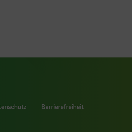
ook Seite
erer Xing Seite
Zu unserer LinkedIn Seite
e
uTube Seite
tenschutz
Barrierefreiheit