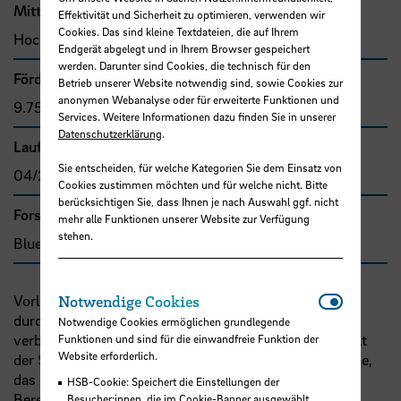
Mittel- bzw. Auftragsgeber
Effektivität und Sicherheit zu optimieren, verwenden wir
Cookies. Das sind kleine Textdateien, die auf Ihrem
Hochschule Bremen, F&E-Fonds
Endgerät abgelegt und in Ihrem Browser gespeichert
werden. Darunter sind Cookies, die technisch für den
Förder- bzw. Auftragssumme
Betrieb unserer Website notwendig sind, sowie Cookies zur
anonymen Webanalyse oder für erweiterte Funktionen und
9.750,00 €
Services. Weitere Informationen dazu finden Sie in unserer
Datenschutzerklärung
.
Laufzeit
Sie entscheiden, für welche Kategorien Sie dem Einsatz von
04/2026 - 03/2027
Cookies zustimmen möchten und für welche nicht. Bitte
berücksichtigen Sie, dass Ihnen je nach Auswahl ggf. nicht
Forschungs- und Transfercluster
mehr alle Funktionen unserer Website zur Verfügung
stehen.
Blue Sciences
Notwendi
Vorlesungen in den Ingenieurwissenschaften werden
Notwendige Cookies
durch experimentelle Lehrveranstaltungen stark
Notwendige Cookies ermöglichen grundlegende
verbessert. Dies gilt für alle Disziplinen, daher unterhält
Funktionen und sind für die einwandfreie Funktion der
Website erforderlich.
der Schiffbau an der
HSB
zum Beispiel die Schlepprinne,
das Hydrostatik-Labor und das Faserbund-Labor. In
HSB-Cookie: Speichert die Einstellungen der
Bereich der Festigkeitslehre und der Schiffsvibration
Besucher:innen, die im Cookie-Banner ausgewählt