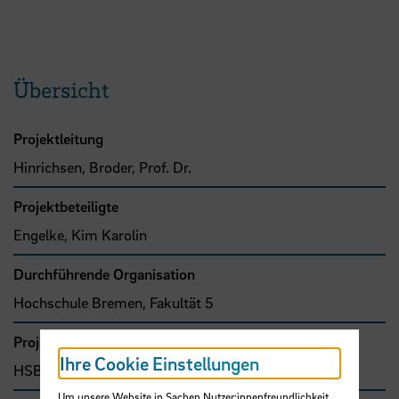
Übersicht
Projektleitung
Hinrichsen, Broder, Prof. Dr.
Projektbeteiligte
Engelke, Kim Karolin
Durchführende Organisation
Hochschule Bremen, Fakultät 5
Projekttyp
Ihre Cookie Einstellungen
HSB-intern gefördertes Projekt
Um unsere Website in Sachen Nutzer:innenfreundlichkeit,