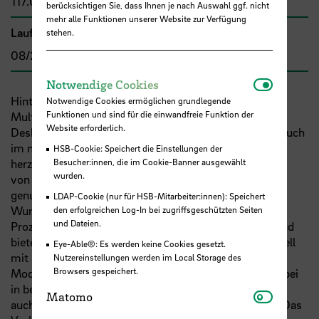
117.000,00 €
berücksichtigen Sie, dass Ihnen je nach Auswahl ggf. nicht
mehr alle Funktionen unserer Website zur Verfügung
Laufzeit
stehen.
08/2018 - 07/2019
Notwendi
Notwendige Cookies
Hinter dem Start-Up „Umeleon“ verbirgt sich ein
Notwendige Cookies ermöglichen grundlegende
Funktionen und sind für die einwandfreie Funktion der
Multicolour Extruder (MCE), eine Erweiterung für
Website erforderlich.
Desktop 3D-Drucker, die es ermöglicht, 3D-Objekte auch
im niedrigen Preissegment in einer großen Farbvielfalt
HSB-Cookie: Speichert die Einstellungen der
Besucher:innen, die im Cookie-Banner ausgewählt
herzustellen, die entsprechend der Kunstofffarbpalette
wurden.
von RAL definiert werden. Dazu wird ein Verfahren
genutzt, durch das ein einfarbiger Kunststofff nach
LDAP-Cookie (nur für HSB-Mitarbeiter:innen): Speichert
Wunsch des Anwenders eingefärbt werden kann. Dies
den erfolgreichen Log-In bei zugriffsgeschützten Seiten
und Dateien.
Prozess findet unabhängig vom Druckprozess statt und
bietet darüber hinaus den Vorteil das der MCE prinzipiell
Eye-Able®: Es werden keine Cookies gesetzt.
mit allen weltweit 750 unterschiedlichen 3D-Drucker
Nutzereinstellungen werden im Local Storage des
Browsers gespeichert.
Modellen kompatibel ist. Die Farbinformation wird dabei
in bestehen Dateiformaten gespeichert, sodass Nutzer
Matomo
Matomo
auch weiterhin ihre Druckersoftware nutzen können. Das