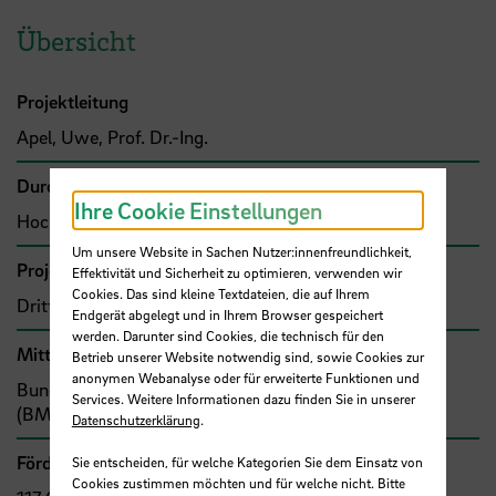
Übersicht
Projektleitung
Apel, Uwe, Prof. Dr.-Ing.
Durchführende Organisation
Ihre Cookie Einstellungen
Hochschule Bremen, Fakultät 5
Um unsere Website in Sachen Nutzer:innenfreundlichkeit,
Projekttyp
Effektivität und Sicherheit zu optimieren, verwenden wir
Cookies. Das sind kleine Textdateien, die auf Ihrem
Drittmittelprojekt (Zuwendung)
Endgerät abgelegt und in Ihrem Browser gespeichert
werden. Darunter sind Cookies, die technisch für den
Mittel- bzw. Auftragsgeber
Betrieb unserer Website notwendig sind, sowie Cookies zur
anonymen Webanalyse oder für erweiterte Funktionen und
Bund, Bundesministerium für Wirtschaft und Energie
Services. Weitere Informationen dazu finden Sie in unserer
(BMWi)
Datenschutzerklärung
.
Förder- bzw. Auftragssumme
Sie entscheiden, für welche Kategorien Sie dem Einsatz von
Cookies zustimmen möchten und für welche nicht. Bitte