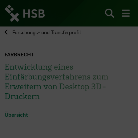
Direkt
zum
Seiteninhalt
Suchen
Me
springen
Forschungs- und Transferprofil
FARBRECHT
Entwicklung eines
Einfärbungsverfahrens zum
Erweitern von Desktop 3D-
Druckern
Übersicht