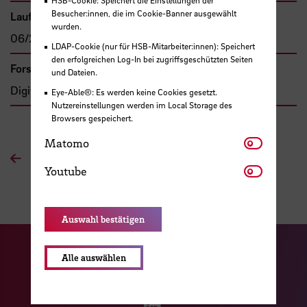
Besucher:innen, die im Cookie-Banner ausgewählt
Laufzeit
wurden.
06/2018 - 02/2020
LDAP-Cookie (nur für HSB-Mitarbeiter:innen): Speichert
den erfolgreichen Log-In bei zugriffsgeschützten Seiten
Forschungs- und Transfercluster
und Dateien.
Digitale Transformation
Eye-Able®: Es werden keine Cookies gesetzt.
Nutzereinstellungen werden im Local Storage des
Browsers gespeichert.
Matomo
Matomo
Zur Übersichtsseite
Youtube
Youtube
Auswahl bestätigen
Zu unserer Facebook S
Zu unse
Alle auswählen
Zu unserer YouTu
Zu unserer Instagram Seite