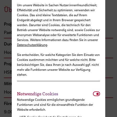
Um unsere Website in Sachen Nutzer:innenfreundlichkeit,
Übersicht
Effektivität und Sicherheit zu optimieren, verwenden wir
Cookies. Das sind kleine Textdateien, die auf Ihrem
Endgerät abgelegt und in Ihrem Browser gespeichert
Projektleitung
werden. Darunter sind Cookies, die technisch für den
Betrieb unserer Website notwendig sind, sowie Cookies zur
Paelke, Volker, Prof. Dr.
anonymen Webanalyse oder für erweiterte Funktionen und
Services. Weitere Informationen dazu finden Sie in unserer
Durchführende Organisation
Datenschutzerklärung
.
Hochschule Bremen, Fakultät 4
Sie entscheiden, für welche Kategorien Sie dem Einsatz von
Cookies zustimmen möchten und für welche nicht. Bitte
Projekttyp
berücksichtigen Sie, dass Ihnen je nach Auswahl ggf. nicht
mehr alle Funktionen unserer Website zur Verfügung
HSB-intern gefördertes Projekt
stehen.
Mittel- bzw. Auftragsgeber
Hochschule Bremen, F&E-Fonds
Notwendi
Notwendige Cookies
Notwendige Cookies ermöglichen grundlegende
Förder- bzw. Auftragssumme
Funktionen und sind für die einwandfreie Funktion der
Website erforderlich.
9.000,00 €
HSB-Cookie: Speichert die Einstellungen der