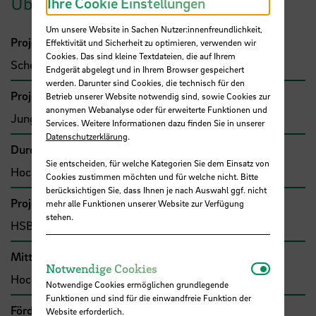
Übersicht
Ihre Cookie Einstellungen
Um unsere Website in Sachen Nutzer:innenfreundlichkeit,
Projektleitung
Effektivität und Sicherheit zu optimieren, verwenden wir
Cookies. Das sind kleine Textdateien, die auf Ihrem
Schellenberger, Gregor, Prof.
Endgerät abgelegt und in Ihrem Browser gespeichert
werden. Darunter sind Cookies, die technisch für den
Projektbeteiligte
Betrieb unserer Website notwendig sind, sowie Cookies zur
anonymen Webanalyse oder für erweiterte Funktionen und
Jung, Thomas, Prof.Kapt.
Services. Weitere Informationen dazu finden Sie in unserer
Datenschutzerklärung
.
Durchführende Organisation
Sie entscheiden, für welche Kategorien Sie dem Einsatz von
Hochschule Bremen, Fakultät 5
Cookies zustimmen möchten und für welche nicht. Bitte
berücksichtigen Sie, dass Ihnen je nach Auswahl ggf. nicht
Projekttyp
mehr alle Funktionen unserer Website zur Verfügung
stehen.
HSB-intern gefördertes Projekt
Mittel- bzw. Auftragsgeber
Notwendi
Notwendige Cookies
Hochschule Bremen, F&E-Fonds
Notwendige Cookies ermöglichen grundlegende
Funktionen und sind für die einwandfreie Funktion der
Förder- bzw. Auftragssumme
Website erforderlich.