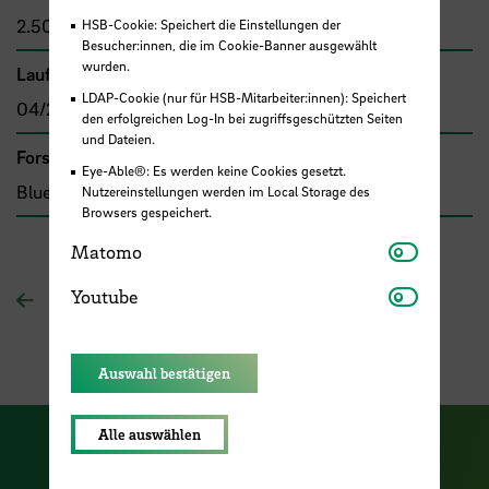
2.500,00 €
HSB-Cookie: Speichert die Einstellungen der
Besucher:innen, die im Cookie-Banner ausgewählt
wurden.
Laufzeit
LDAP-Cookie (nur für HSB-Mitarbeiter:innen): Speichert
04/2017 - 12/2018
den erfolgreichen Log-In bei zugriffsgeschützten Seiten
und Dateien.
Forschungs- und Transfercluster
Eye-Able®: Es werden keine Cookies gesetzt.
Blue Sciences
Nutzereinstellungen werden im Local Storage des
Browsers gespeichert.
Matomo
Matomo
Youtube
Youtube
Zur Übersichtsseite
Auswahl bestätigen
Alle auswählen
Zu unserer Facebook S
Zu unse