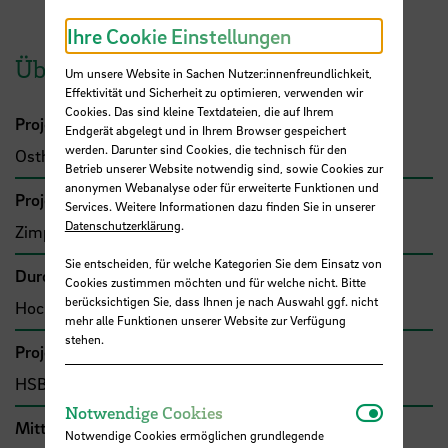
Ihre Cookie Einstellungen
Übersicht
Um unsere Website in Sachen Nutzer:innenfreundlichkeit,
Effektivität und Sicherheit zu optimieren, verwenden wir
Cookies. Das sind kleine Textdateien, die auf Ihrem
Projektleitung
Endgerät abgelegt und in Ihrem Browser gespeichert
werden. Darunter sind Cookies, die technisch für den
Osthorst, Winfried, Prof. Dr.
Betrieb unserer Website notwendig sind, sowie Cookies zur
anonymen Webanalyse oder für erweiterte Funktionen und
Projektbeteiligte
Services. Weitere Informationen dazu finden Sie in unserer
Datenschutzerklärung
.
Zimpelmann, Beate, Prof. Dr.
Sie entscheiden, für welche Kategorien Sie dem Einsatz von
Durchführende Organisation
Cookies zustimmen möchten und für welche nicht. Bitte
berücksichtigen Sie, dass Ihnen je nach Auswahl ggf. nicht
Hochschule Bremen, Fakultät 3
mehr alle Funktionen unserer Website zur Verfügung
stehen.
Projekttyp
HSB-intern gefördertes Projekt
Notwendi
Notwendige Cookies
Mittel- bzw. Auftragsgeber
Notwendige Cookies ermöglichen grundlegende