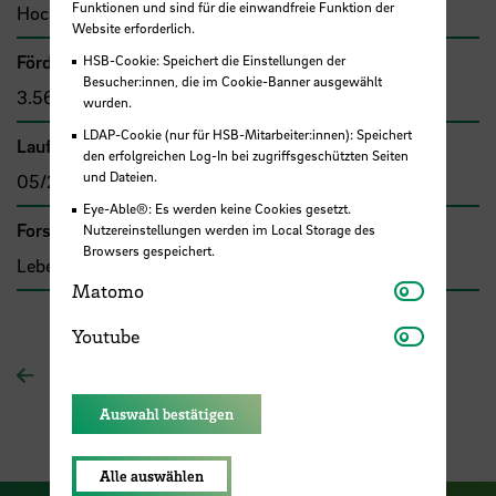
Funktionen und sind für die einwandfreie Funktion der
Hochschule Bremen, F&E-Fonds
Website erforderlich.
Förder- bzw. Auftragssumme
HSB-Cookie: Speichert die Einstellungen der
Besucher:innen, die im Cookie-Banner ausgewählt
3.562,00 €
wurden.
LDAP-Cookie (nur für HSB-Mitarbeiter:innen): Speichert
Laufzeit
den erfolgreichen Log-In bei zugriffsgeschützten Seiten
und Dateien.
05/2021 - 01/2022
Eye-Able®: Es werden keine Cookies gesetzt.
Forschungs- und Transfercluster
Nutzereinstellungen werden im Local Storage des
Browsers gespeichert.
Lebensqualität
Matomo
Matomo
Youtube
Youtube
Zur Übersichtsseite
Auswahl bestätigen
Alle auswählen