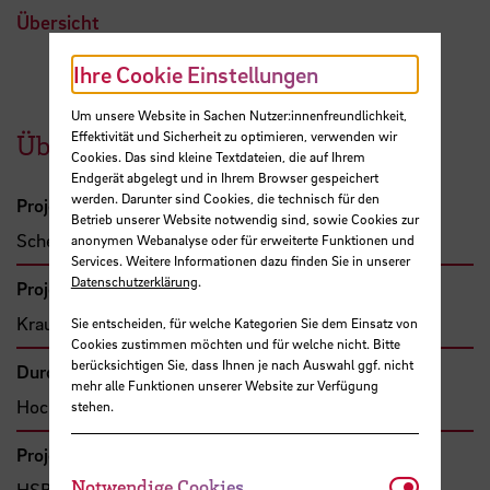
Übersicht
Ihre Cookie Einstellungen
Um unsere Website in Sachen Nutzer:innenfreundlichkeit,
Effektivität und Sicherheit zu optimieren, verwenden wir
Übersicht
Cookies. Das sind kleine Textdateien, die auf Ihrem
Endgerät abgelegt und in Ihrem Browser gespeichert
werden. Darunter sind Cookies, die technisch für den
Projektleitung
Betrieb unserer Website notwendig sind, sowie Cookies zur
Schellenberger, Gregor, Prof.
anonymen Webanalyse oder für erweiterte Funktionen und
Services. Weitere Informationen dazu finden Sie in unserer
Datenschutzerklärung
.
Projektbeteiligte
Kraus, Andreas, Prof. Dr.-Ing.
Sie entscheiden, für welche Kategorien Sie dem Einsatz von
Cookies zustimmen möchten und für welche nicht. Bitte
berücksichtigen Sie, dass Ihnen je nach Auswahl ggf. nicht
Durchführende Organisation
mehr alle Funktionen unserer Website zur Verfügung
Hochschule Bremen, Fakultät 5
stehen.
Projekttyp
Notwendi
Notwendige Cookies
HSB-intern gefördertes Projekt