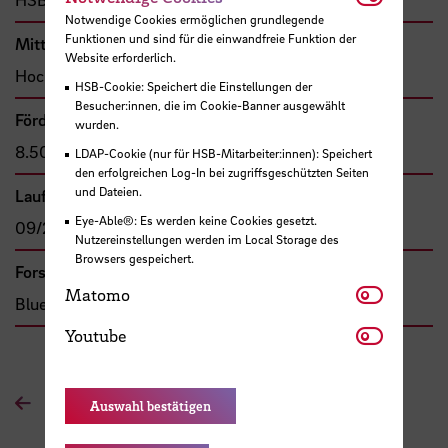
Notwendige Cookies ermöglichen grundlegende
Funktionen und sind für die einwandfreie Funktion der
Mittel- bzw. Auftragsgeber
Website erforderlich.
Hochschule Bremen, F&E-Fonds
HSB-Cookie: Speichert die Einstellungen der
Besucher:innen, die im Cookie-Banner ausgewählt
Förder- bzw. Auftragssumme
wurden.
8.500,00 €
LDAP-Cookie (nur für HSB-Mitarbeiter:innen): Speichert
den erfolgreichen Log-In bei zugriffsgeschützten Seiten
und Dateien.
Laufzeit
Eye-Able®: Es werden keine Cookies gesetzt.
09/2021 - 02/2023
Nutzereinstellungen werden im Local Storage des
Browsers gespeichert.
Forschungs- und Transfercluster
Matomo
Matomo
Blue Sciences
Youtube
Youtube
Zur Übersichtsseite
Auswahl bestätigen