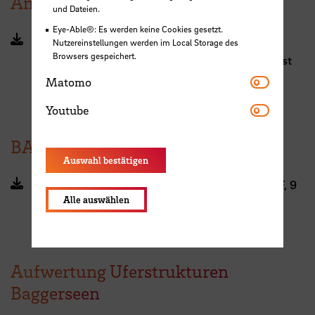
Anhalt 18.11.2025
und Dateien.
Eye-Able®: Es werden keine Cookies gesetzt.
Vortraege_PraktikerTag_Sachsen-
Nutzereinstellungen werden im Local Storage des
Browsers gespeichert.
Anhalt_08.11.2025_online.pdf (PDF, 3 MB, Datei ist
Matomo
nicht barrierefrei)
Matomo
Youtube
Youtube
BAGGERSEE-Comic
Auswahl bestätigen
Comic_BAGGERSEE_Webversion_2023.pdf (PDF, 9
Alle auswählen
MB, Datei ist nicht barrierefrei)
Aufwertung Uferstrukturen
Baggerseen