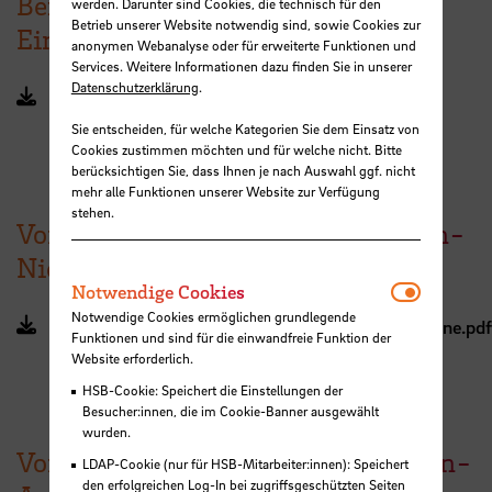
Beispiel-Antrag für Totholz-
werden. Darunter sind Cookies, die technisch für den
Betrieb unserer Website notwendig sind, sowie Cookies zur
Einbringung
anonymen Webanalyse oder für erweiterte Funktionen und
Services. Weitere Informationen dazu finden Sie in unserer
Datenschutzerklärung
.
Beispielantrag_Totholzeinbringung_300925.docx
(DOCX, 5 MB, Datei ist nicht barrierefrei)
Sie entscheiden, für welche Kategorien Sie dem Einsatz von
Cookies zustimmen möchten und für welche nicht. Bitte
berücksichtigen Sie, dass Ihnen je nach Auswahl ggf. nicht
mehr alle Funktionen unserer Website zur Verfügung
stehen.
Vorträge PRAKTIKER-TAG Bremen-
Niedersachsen 27.09.25
Notwendi
Notwendige Cookies
Notwendige Cookies ermöglichen grundlegende
Vortraege_PraktikerTag_Bremen_27.09.2025_online.pdf
Funktionen und sind für die einwandfreie Funktion der
(PDF, 3 MB, Datei ist nicht barrierefrei)
Website erforderlich.
HSB-Cookie: Speichert die Einstellungen der
Besucher:innen, die im Cookie-Banner ausgewählt
wurden.
Vorträge PRAKTIKER-TAG Sachsen-
LDAP-Cookie (nur für HSB-Mitarbeiter:innen): Speichert
den erfolgreichen Log-In bei zugriffsgeschützten Seiten