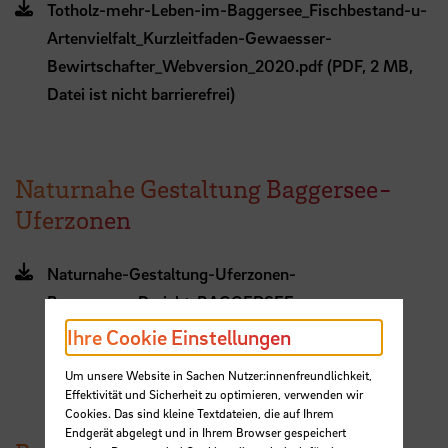
Totholz-mehr-Leben-im-Baggersee_Fischbestand-u-
Artenvielfalt_Kurzleitfaden-Gewaesser-
Bewirtschafter_Webversion_2020.pdf (PDF, 2 MB,
Datei ist nicht barrierefrei)
Naturnahe Gestaltung Baggersee-
Uferzonen
Naturnahe-Gestaltung-Uferzonen-
Baggerseen_Projekt-BAGGERSEE-
IGB_Webversion_2022.pdf (PDF, 11 MB, Datei ist
Ihre Cookie Einstellungen
nicht barrierefrei)
Um unsere Website in Sachen Nutzer:innenfreundlichkeit,
Effektivität und Sicherheit zu optimieren, verwenden wir
Cookies. Das sind kleine Textdateien, die auf Ihrem
Endgerät abgelegt und in Ihrem Browser gespeichert