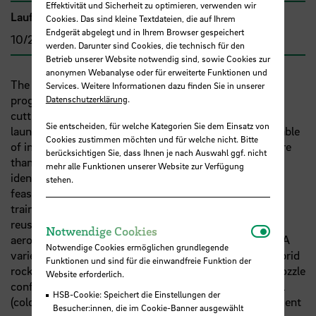
Effektivität und Sicherheit zu optimieren, verwenden wir
Laufzeit
Cookies. Das sind kleine Textdateien, die auf Ihrem
Endgerät abgelegt und in Ihrem Browser gespeichert
10/2020 - 09/2023
werden. Darunter sind Cookies, die technisch für den
Betrieb unserer Website notwendig sind, sowie Cookies zur
anonymen Webanalyse oder für erweiterte Funktionen und
The purpose of the ASCenSIon project is to develop a
Services. Weitere Informationen dazu finden Sie in unserer
programme that focuses on several specific areas of
Datenschutzerklärung
.
cutting-edge space access research, particularly on
Sie entscheiden, für welche Kategorien Sie dem Einsatz von
launcher systems that are (partially) reusable and capable
Cookies zustimmen möchten und für welche nicht. Bitte
of injecting multiple payloads into multiple orbits. More
berücksichtigen Sie, dass Ihnen je nach Auswahl ggf. nicht
than providing design concepts, the network aims to
mehr alle Funktionen unserer Website zur Verfügung
identify and advance critical technologies to prove a
stehen.
feasibility of these concepts. Fields of research and
training include propulsion technologies and their
reusability; Guidance, Navigation and Control (GNC);
Notwendi
Notwendige Cookies
aero-thermo-dynamics of re-entry and safe disposal. A
Notwendige Cookies ermöglichen grundlegende
variety of technologies will be advanced, including hybrid
Funktionen und sind für die einwandfreie Funktion der
rocket engines, electric pump feeding and advanced nozzle
Website erforderlich.
configurations. Both com-putational and experimental
HSB-Cookie: Speichert die Einstellungen der
(cold-flow and hot fire) techniques will ensure an efficient
Besucher:innen, die im Cookie-Banner ausgewählt