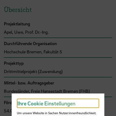
Übersicht
Projektleitung
Apel, Uwe, Prof. Dr.-Ing.
Durchführende Organisation
Hochschule Bremen, Fakultät 5
Projekttyp
Drittmittelprojekt (Zuwendung)
Mittel- bzw. Auftragsgeber
Bundesländer, Freie Hansestadt Bremen (FHB)
Förder- bzw. Auftragssumme
Ihre Cookie Einstellungen
54.000,00 €
Um unsere Website in Sachen Nutzer:innenfreundlichkeit,