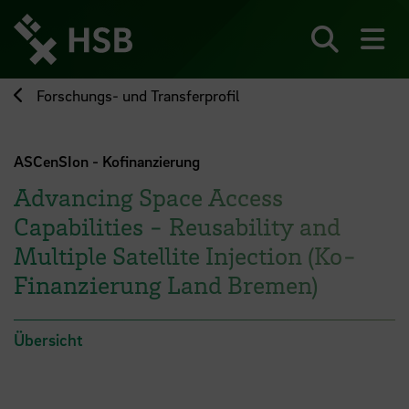
Direkt
zum
Seiteninhalt
Suchen
Me
springen
Forschungs- und Transferprofil
ASCenSIon - Kofinanzierung
Advancing Space Access
Capabilities - Reusability and
Multiple Satellite Injection (Ko-
Finanzierung Land Bremen)
Übersicht