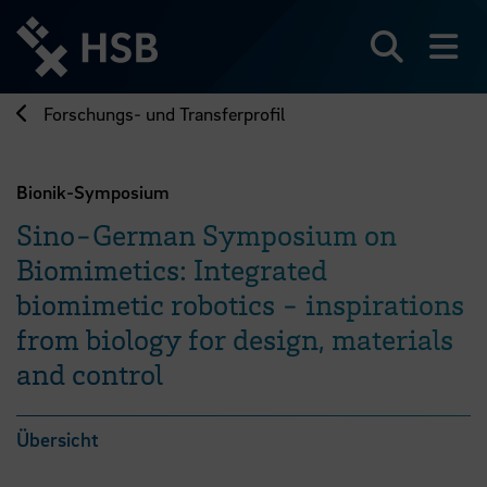
Direkt
zum
Seiteninhalt
Suchen
Me
springen
Forschungs- und Transferprofil
Bionik-Symposium
Sino-German Symposium on
Biomimetics: Integrated
biomimetic robotics - inspirations
from biology for design, materials
and control
Übersicht