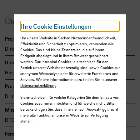
Übersicht
Ihre Cookie Einstellungen
Projektleitung
Um unsere Website in Sachen Nutzer:innenfreundlichkeit,
Effektivität und Sicherheit zu optimieren, verwenden wir
Dirks, Jan-Henning, Prof. Dr.
Cookies. Das sind kleine Textdateien, die auf Ihrem
Endgerät abgelegt und in Ihrem Browser gespeichert
Durchführende Organisation
werden. Darunter sind Cookies, die technisch für den
Betrieb unserer Website notwendig sind, sowie Cookies zur
Hochschule Bremen, Fakultät 5
anonymen Webanalyse oder für erweiterte Funktionen und
Services. Weitere Informationen dazu finden Sie in unserer
Projekttyp
Datenschutzerklärung
.
Drittmittelprojekt (Zuwendung)
Sie entscheiden, für welche Kategorien Sie dem Einsatz von
Cookies zustimmen möchten und für welche nicht. Bitte
Mittel- bzw. Auftragsgeber
berücksichtigen Sie, dass Ihnen je nach Auswahl ggf. nicht
mehr alle Funktionen unserer Website zur Verfügung
DFG, Deutsche Forschungsgemeinschaft (DFG)
stehen.
Förder- bzw. Auftragssumme