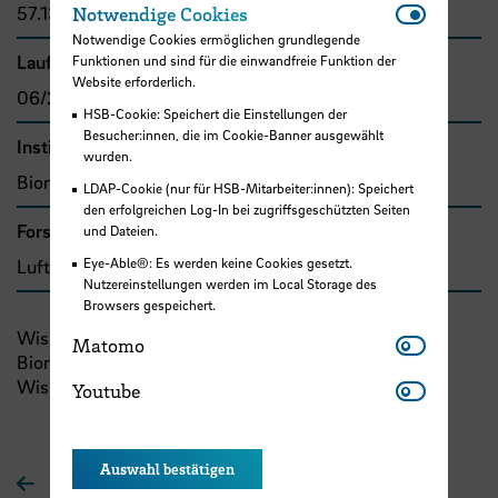
Notwendi
57.134,00 €
Notwendige Cookies
Notwendige Cookies ermöglichen grundlegende
Laufzeit
Funktionen und sind für die einwandfreie Funktion der
Website erforderlich.
06/2019 - 06/2019
HSB-Cookie: Speichert die Einstellungen der
Besucher:innen, die im Cookie-Banner ausgewählt
Institut
wurden.
Bionik-Innovations-Centrum Bremen
LDAP-Cookie (nur für HSB-Mitarbeiter:innen): Speichert
den erfolgreichen Log-In bei zugriffsgeschützten Seiten
Forschungs- und Transfercluster
und Dateien.
Eye-Able®: Es werden keine Cookies gesetzt.
Luft- und Raumfahrt
Nutzereinstellungen werden im Local Storage des
Browsers gespeichert.
Wissenschaftlicher Austausch im Forschungsbereich
Matomo
Matomo
Bionik zwischen chinesischen und deutschen
Youtube
Wissenschaftlern und Wissenschaftlerinnen
Youtube
Auswahl bestätigen
Zur Übersichtsseite