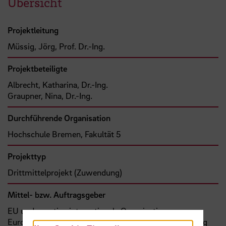
Übersicht
Projektleitung
Müssig, Jörg, Prof. Dr.-Ing.
Projektbeteiligte
Albrecht, Katharina, Dr.-Ing.
Graupner, Nina, Dr.-Ing.
Durchführende Organisation
Hochschule Bremen, Fakultät 5
Projekttyp
Drittmittelprojekt (Zuwendung)
Mittel- bzw. Auftragsgeber
EU und sonstige internationale Organisationen,
Europäische Union und Bundesministerium für Bildung