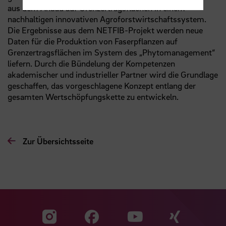
aus dem Anbau auf Grenzertragsflächen in einem
nachhaltigen innovativen Agroforstwirtschaftssystem.
Die Ergebnisse aus dem NETFIB-Projekt werden neue
Daten für die Produktion von Faserpflanzen auf
Grenzertragsflächen im System des „Phytomanagement“
liefern. Durch die Bündelung der Kompetenzen
akademischer und industrieller Partner wird die Grundlage
geschaffen, das vorgeschlagene Konzept entlang der
gesamten Wertschöpfungskette zu entwickeln.
Zur Übersichtsseite
Zu unserer Facebook S
Zu unse