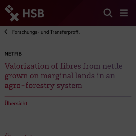
Direkt
zum
Seiteninhalt
Suchen
Me
springen
Forschungs- und Transferprofil
NETFIB
Valorization of fibres from nettle
grown on marginal lands in an
agro-forestry system
Übersicht