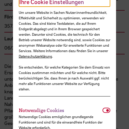
Ihre Cookie Einstellungen
und Forschung (EU/BMBF)
Um unsere Website in Sachen Nutzer:innenfreundlichkeit,
Förder- bzw. Auftragssumme
Effektivität und Sicherheit zu optimieren, verwenden wir
Cookies. Das sind kleine Textdateien, die auf Ihrem
357.367,00 €
Endgerät abgelegt und in Ihrem Browser gespeichert
werden. Darunter sind Cookies, die technisch für den
Laufzeit
Betrieb unserer Website notwendig sind, sowie Cookies zur
anonymen Webanalyse oder für erweiterte Funktionen und
06/2019 - 03/2023
Services. Weitere Informationen dazu finden Sie in unserer
Datenschutzerklärung
.
Die steigende Nachfrage nach pflanzlichen Fasern als
Sie entscheiden, für welche Kategorien Sie dem Einsatz von
Ersatz für industriell geschaffene Fasern in
Cookies zustimmen möchten und für welche nicht. Bitte
unterschiedlichen Produkten können nur durch größere
berücksichtigen Sie, dass Ihnen je nach Auswahl ggf. nicht
mehr alle Funktionen unserer Website zur Verfügung
Anbauflächen realisiert werden. Land ist jedoch eine
stehen.
knappe Ressource und es entsteht ein zunehmender
Landnutzungskonflikt zwischen der
Nahrungsmittelproduktion und der Produktion von
Notwendi
Notwendige Cookies
Pflanzen außerhalb der Nahrungsmittelproduktion. Die
große Brennnessel (Urtica dioica) hat eine lange
Notwendige Cookies ermöglichen grundlegende
Funktionen und sind für die einwandfreie Funktion der
Geschichte als Faserpflanze, wird aber aktuell nur in
Website erforderlich.