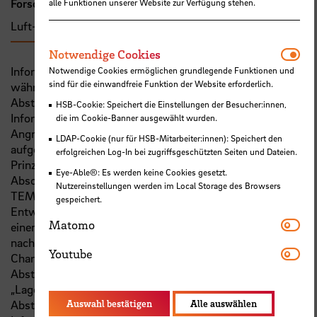
Forschungs- und Transfercluster
alle Funktionen unserer Website zur Verfügung stehen.
Luft- und Raumfahrt
Notw
Notwendige Cookies
Informationstechnische Geräte erzeugen prinzipbedingt
Notwendige Cookies ermöglichen grundlegende Funktionen und
sind für die einwandfreie Funktion der Website erforderlich.
während des Betriebes elektromagnetische
Abstrahlungen. Diese Abstrahlungen können sensitive
HSB-Cookie: Speichert die Einstellungen der Besucher:innen,
Informationen enthalten, welche von unberechtigten
die im Cookie-Banner ausgewählt wurden.
Angreifern mit geeigneten Empfangsinstrumenten
LDAP-Cookie (nur für HSB-Mitarbeiter:innen): Speichert den
aufgefangen und rekonstruiert werden können. Die
erfolgreichen Log-In bei zugriffsgeschützten Seiten und Dateien.
Prinzipien der kompromittierenden Abstrahlung und deren
Eye-Able®: Es werden keine Cookies gesetzt.
Abschirmung sind international unter dem Begriff
Nutzereinstellungen werden im Local Storage des Browsers
TEMPEST bekannt. Ziel dieses Vorhabens ist die
gespeichert.
Entwicklung eines zweistufigen Systems bestehend aus
Mat
Matomo
einem automatisiertem Nahfeld-Messsystem mit
nachgelagerter Signalverarbeitung zur detaillierten
Yout
Youtube
Charakterisierung und Analyse kompromittierender
Abstrahlung. Das Gesamtsystem erstellt ein umfassendes
„Lagebild“ der untersuchten IT-Geräte hinsichtlich
Abstrahlcharakteristik, Art und Umfang der
Auswahl bestätigen
Alle auswählen