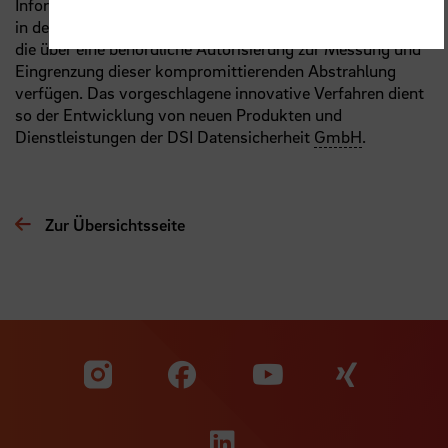
Informationen. Diese tiefgreifende Analyse ist einzigartig
in dem Marktsegment der europäischen EMV-Prüflabore,
die über eine behördliche Autorisierung zur Messung und
Eingrenzung dieser kompromittierenden Abstrahlung
verfügen. Das vorgeschlagene innovative Verfahren dient
so der Entwicklung von neuen Produkten und
Dienstleistungen der DSI Datensicherheit
GmbH
.
Zur Übersichtsseite
Zu unserer Facebook S
Zu unse
Zu unserer YouTu
Zu unserer Instagram Seite
Zu unserer LinkedI