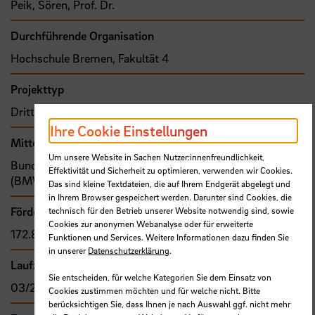
Peik, Sören, Prof. Dr.
Durchführende Organisation
Hochschule Bremen, Fakultät 4
Projekttyp
Drittmittelprojekt (Zuwendung)
Ihre Cookie Einstellungen
Mittel- bzw. Auftragsgeber
Um unsere Website in Sachen Nutzer:innenfreundlichkeit,
Bund, Bundesministerium für Wirtschaft und Energie
Effektivität und Sicherheit zu optimieren, verwenden wir Cookies.
(BMWi)
Das sind kleine Textdateien, die auf Ihrem Endgerät abgelegt und
in Ihrem Browser gespeichert werden. Darunter sind Cookies, die
Förder- bzw. Auftragssumme
technisch für den Betrieb unserer Website notwendig sind, sowie
Cookies zur anonymen Webanalyse oder für erweiterte
172.845,00 €
Funktionen und Services. Weitere Informationen dazu finden Sie
in unserer
Datenschutzerklärung
.
Laufzeit
Sie entscheiden, für welche Kategorien Sie dem Einsatz von
03/2019 - 12/2022
Cookies zustimmen möchten und für welche nicht. Bitte
berücksichtigen Sie, dass Ihnen je nach Auswahl ggf. nicht mehr