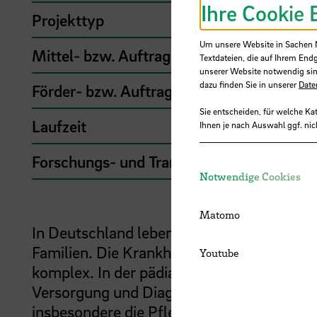
Ihre Cookie 
Projekttyp
Um unsere Website in Sachen Nu
Mittel- bzw. Auftragsgeber
Textdateien, die auf Ihrem End
unserer Website notwendig sin
dazu finden Sie in unserer
Date
Förder- bzw. Auftragssumme
Sie entscheiden, für welche Ka
Laufzeit
Ihnen je nach Auswahl ggf. nic
Forschungs- und Transfercluster
Notwendige Cookies
Matomo
In Deutschland leben
ca.
50.000 lebensver
Familien. Die Krankheitsbilder und -verlä
Youtube
komplex. In der pädiatrischen Palliativver
Versorgung und Diagnose sowie Krankheits
insbesondere die Pflege des erkrankten Fa