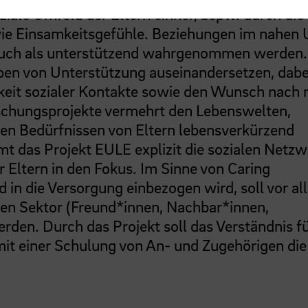
iale Umfeld der Eltern einher, bspw. durch die
owie Einsamkeitsgefühle. Beziehungen im nahen
 auch als unterstützend wahrgenommen werden.
eben von Unterstützung auseinandersetzen, dabe
keit sozialer Kontakte sowie den Wunsch nach
schungsprojekte vermehrt den Lebenswelten,
en Bedürfnissen von Eltern lebensverkürzend
 das Projekt EULE explizit die sozialen Netzw
 Eltern in den Fokus. Im Sinne von Caring
 in die Versorgung einbezogen wird, soll vor al
len Sektor (Freund*innen, Nachbar*innen,
erden. Durch das Projekt soll das Verständnis fü
mit einer Schulung von An- und Zugehörigen die