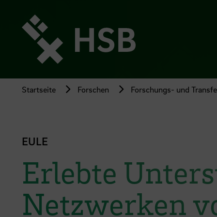
Direkt
zum
Seiteninhalt
springen
Startseite
Forschen
Forschungs- und Transfer
EULE
Erlebte Unters
Netzwerken vo