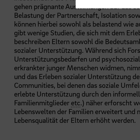
gehen prägnante Auswirkungen auf das soz
Belastung der Partnerschaft, Isolation s
können hierbei sowohl als belastend wie
gibt wenige Studien, die sich mit dem Erl
beschreiben Eltern sowohl die Bedeutsam
sozialer Unterstützung. Während sich For
Unterstützungsbedarfen und psychosozial
erkrankter junger Menschen widmen, nimmt
und das Erleben sozialer Unterstützung der
Communities, bei denen das soziale Umfeld
erlebte Unterstützung durch den informel
Familienmitglieder
etc
.) näher erforscht w
Lebenswelten der Familien erweitert und 
Lebensqualität der Eltern erhöht werden.