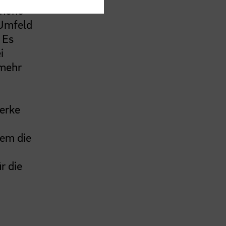
 hohe
 Umfeld
 Es
i
 mehr
erke
lem die
r die