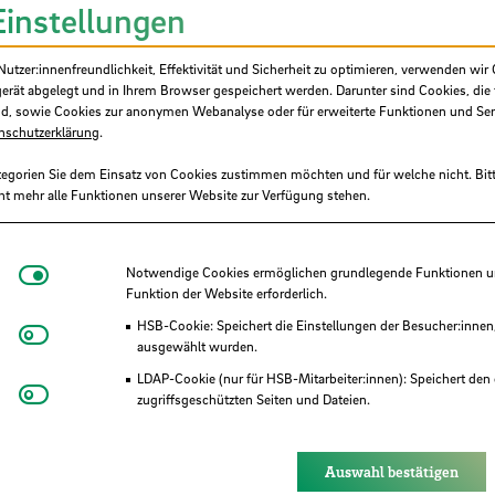
Einstellungen
HSB-intern gefördertes Projekt
tzer:innenfreundlichkeit, Effektivität und Sicherheit zu optimieren, verwenden wir 
Hochschule Bremen, F&E-Fonds
gerät abgelegt und in Ihrem Browser gespeichert werden. Darunter sind Cookies, die 
d, sowie Cookies zur anonymen Webanalyse oder für erweiterte Funktionen und Ser
nschutzerklärung
.
5.130,00 €
tegorien Sie dem Einsatz von Cookies zustimmen möchten und für welche nicht. Bitt
04/2025 - 03/2026
ht mehr alle Funktionen unserer Website zur Verfügung stehen.
Lebensqualität
Notwendige Cookies
Notwendige Cookies ermöglichen grundlegende Funktionen und
Funktion der Website erforderlich.
HSB-Cookie: Speichert die Einstellungen der Besucher:innen
Matomo
ausgewählt wurden.
kürzend erkrankte junge Menschen mit ihren
LDAP-Cookie (nur für HSB-Mitarbeiter:innen): Speichert den 
ufe dieser Kinder und Jugendlichen sind heterog
Youtube
zugriffsgeschützten Seiten und Dateien.
sorgung gilt die gesamte Familie als Adressatin 
Eye-Able®: Es werden keine Cookies gesetzt. Nutzereinstel
verlauf sind hochbelastend für ebendiese –
des Browsers gespeichert.
Auswahl bestätigen
milienmitglieds. Mit der Erkrankung eines Kind