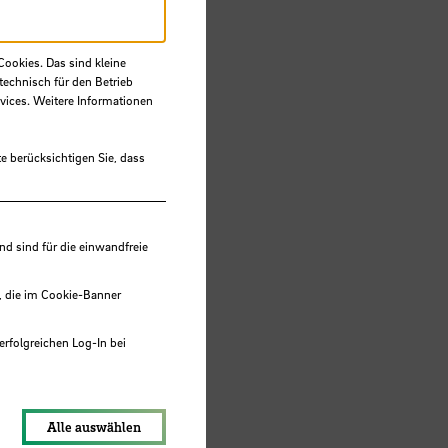
Cookies. Das sind kleine
technisch für den Betrieb
vices. Weitere Informationen
e berücksichtigen Sie, dass
 sind für die einwandfreie
, die im Cookie-Banner
erfolgreichen Log-In bei
en und
der
lungen werden im Local Storage
Alle auswählen
es