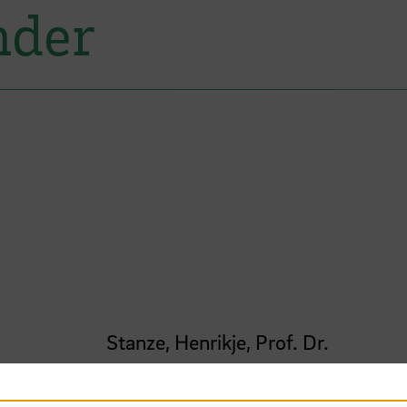
nder
Stanze, Henrikje, Prof. Dr.
Hochschule Bremen, Fakultät 3