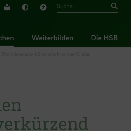
che Gebärdensprache
Leichte Sprache
Dunkel-Modus
Visuelle Hilfe
Suche
chen
Weiterbilden
Die HSB
 Eltern lebensverkürzend erkrankter Kinder
len
verkürzend