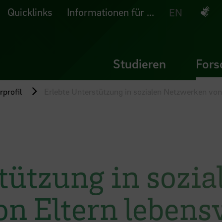
Quicklinks
Informationen für ...
Deuts
EN
Studieren
Fors
profil
Erlebte Unterstützung in sozialen Netzwerken von
tützung in sozia
n Eltern lebens