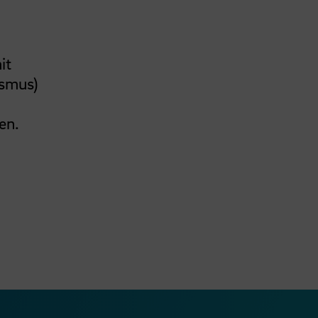
it
ismus)
en.