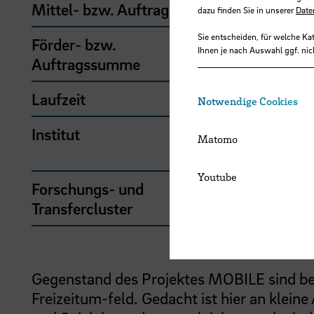
Mittel- bzw. Auftragsgeber
Ho
dazu finden Sie in unserer
Date
Sie entscheiden, für welche Ka
Förder- bzw.
Ihnen je nach Auswahl ggf. nic
5.
Auftragssumme
Laufzeit
04
Notwendige Cookies
Institut
Bre
Matomo
Fre
Youtube
Forschungs- und
Leb
Transfercluster
Gegenstand des Projektes MOBILE sind be
Freizeitum-feld. Gedacht ist hier an klein