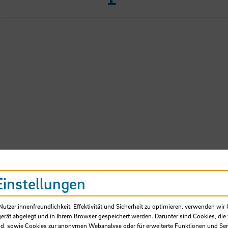
ericks, Renate, Prof. Dr.
Einstellungen
chschule Bremen, Fakultät 3
tzer:innenfreundlichkeit, Effektivität und Sicherheit zu optimieren, verwenden wir 
-intern gefördertes Projekt
gerät abgelegt und in Ihrem Browser gespeichert werden. Darunter sind Cookies, die 
d, sowie Cookies zur anonymen Webanalyse oder für erweiterte Funktionen und Ser