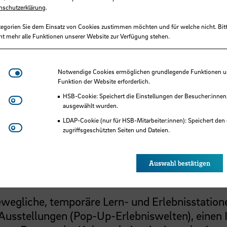
chschule Bremen, F&E-Fonds
nschutzerklärung
.
tegorien Sie dem Einsatz von Cookies zustimmen möchten und für welche nicht. Bitt
ht mehr alle Funktionen unserer Website zur Verfügung stehen.
600,00 €
/2025 - 12/2025
Notwendige Cookies
Notwendige Cookies ermöglichen grundlegende Funktionen und
Funktion der Website erforderlich.
mer Institut für Tourismuswirtschaft und
HSB-Cookie: Speichert die Einstellungen der Besucher:innen
Matomo
ausgewählt wurden.
izeitforschung
LDAP-Cookie (nur für HSB-Mitarbeiter:innen): Speichert den 
Youtube
zugriffsgeschützten Seiten und Dateien.
ensqualität
Eye-Able®: Es werden keine Cookies gesetzt. Nutzereinstel
des Browsers gespeichert.
Auswahl bestätigen
wegliche, temporäre Lern- und Erlebnisstation
e Ausstellungen (Pop-Up-Erlebniswelten), einen 