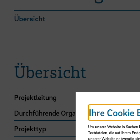
Übersicht
Übersicht
Projektleitung
Fre
Ihre Cookie 
Durchführende Organisation
Ho
Um unsere Website in Sachen Nu
Projekttyp
HSB
Textdateien, die auf Ihrem End
unserer Website notwendig sin