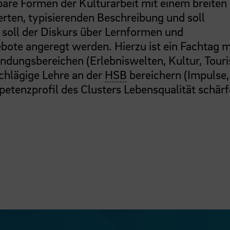
rbare Formen der Kulturarbeit mit einem breiten
erten, typisierenden Beschreibung und soll
soll der Diskurs über Lernformen und
ote angeregt werden. Hierzu ist ein Fachtag m
endungsbereichen (Erlebniswelten, Kultur, Tour
schlägige Lehre an der
HSB
bereichern (Impulse,
tenzprofil des Clusters Lebensqualität schärf