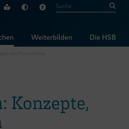
che Gebärdensprache
Leichte Sprache
Dunkel-Modus
Visuelle Hilfe
Suche
chen
Weiterbilden
Die HSB
ungen und Perspektiven
: Konzepte,
n