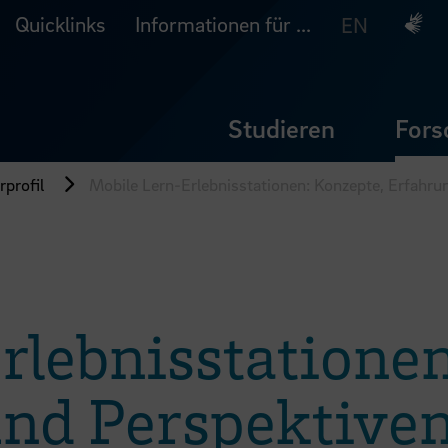
Quicklinks
Informationen für ...
Deuts
EN
Studieren
Fors
profil
Mobile Lern-Erlebnisstationen: Konzepte, Erfahr
rlebnisstationen
nd Perspektive