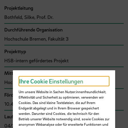
Projektleitung
Bothfeld, Silke, Prof. Dr.
Durchführende Organisation
Hochschule Bremen, Fakultät 3
Projekttyp
HSB-intern gefördertes Projekt
Mittel- bzw. Auftragsgeber
Ihre Cookie Einstellungen
Hochschule Bremen, F&E-Fonds
Um unsere Website in Sachen Nutzer:innenfreundlichkeit,
Förder- bzw. Auftragssumme
Effektivität und Sicherheit zu optimieren, verwenden wir
Cookies. Das sind kleine Textdateien, die auf Ihrem
10.424,00 €
Endgerät abgelegt und in Ihrem Browser gespeichert
werden. Darunter sind Cookies, die technisch für den
Laufzeit
Betrieb unserer Website notwendig sind, sowie Cookies zur
anonymen Webanalyse oder für erweiterte Funktionen und
04/2025 - 03/2026