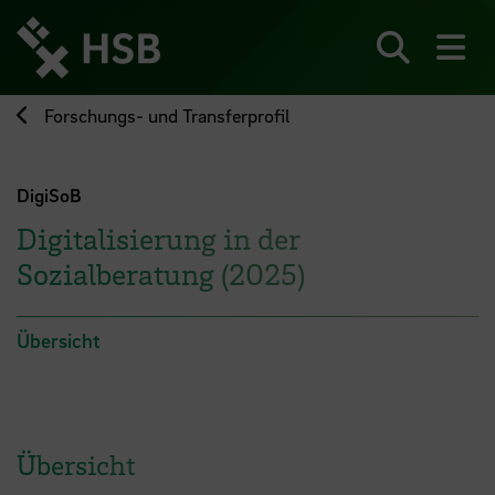
Direkt
zum
Seiteninhalt
Suchen
Me
springen
Forschungs- und Transferprofil
DigiSoB
Digitalisierung in der
Sozialberatung (2025)
Übersicht
Übersicht