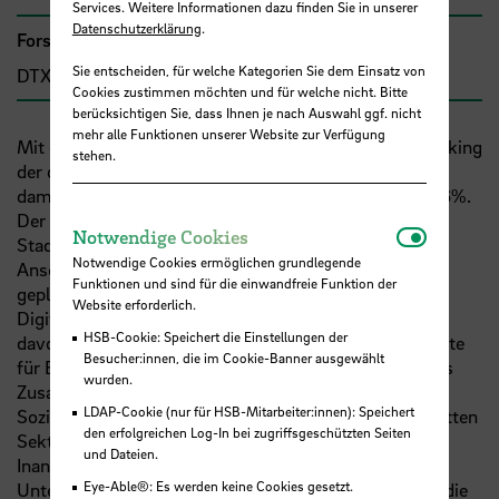
Services. Weitere Informationen dazu finden Sie in unserer
Datenschutzerklärung
.
Forschungs- und Transfercluster
Sie entscheiden, für welche Kategorien Sie dem Einsatz von
DTX
Cookies zustimmen möchten und für welche nicht. Bitte
berücksichtigen Sie, dass Ihnen je nach Auswahl ggf. nicht
mehr alle Funktionen unserer Website zur Verfügung
Mit einer Armutsquote von 26,8% lag Bremen im Ranking
stehen.
der deutschen Großstädte 2021 an zweiter Stelle und
damit deutlich über dem Bundesdurchschnitt von 16,6%.
Der Unterstützungsbedarf ist, gerade in den ärmeren
Notwendi
Notwendige Cookies
Stadtteilen Bremens, daher besonders groß ist.
Notwendige Cookies ermöglichen grundlegende
Anschließend an vorhergehende Projekte lotet das
Funktionen und sind für die einwandfreie Funktion der
geplante Projekt die Möglichkeiten und Grenzen der
Website erforderlich.
Digitalisierung in der Sozialberatung aus. Dabei wird
HSB-Cookie: Speichert die Einstellungen der
davon ausgegangen, dass der Zugang zu sozialen Rechte
Besucher:innen, die im Cookie-Banner ausgewählt
für Bürger:innen im deutschen Sozialsystem durch das
wurden.
Zusammenwirken von Sozialverwaltung und
LDAP-Cookie (nur für HSB-Mitarbeiter:innen): Speichert
Sozialberatung durch freie Träger im sogenannten ‚Dritten
den erfolgreichen Log-In bei zugriffsgeschützten Seiten
Sektor‘ erfolgt. Die Bürger:innen sind bei der
und Dateien.
Inanspruchnahme ihrer Rechte auf Information und
Eye-Able®: Es werden keine Cookies gesetzt.
Unterstützung von beiden Stellen angewiesen, wobei die