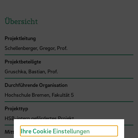
Übersicht
Projektleitung
Schellenberger, Gregor, Prof.
Projektbeteiligte
Gruschka, Bastian, Prof.
Durchführende Organisation
Hochschule Bremen, Fakultät 5
Projekttyp
HSB-intern gefördertes Projekt
Ihre Cookie Einstellungen
Mittel- bzw. Auftragsgeber