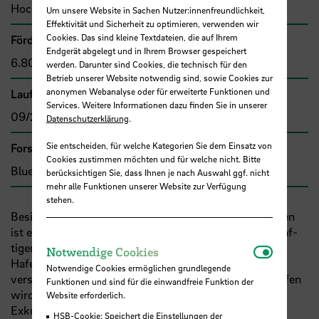
Hochschule Bremen, F&E-Fonds
Um unsere Website in Sachen Nutzer:innenfreundlichkeit,
Effektivität und Sicherheit zu optimieren, verwenden wir
Cookies. Das sind kleine Textdateien, die auf Ihrem
Förder- bzw. Auftragssumme
Endgerät abgelegt und in Ihrem Browser gespeichert
6.800,00 €
werden. Darunter sind Cookies, die technisch für den
Betrieb unserer Website notwendig sind, sowie Cookies zur
anonymen Webanalyse oder für erweiterte Funktionen und
Laufzeit
Services. Weitere Informationen dazu finden Sie in unserer
09/2024 - 08/2025
Datenschutzerklärung
.
Sie entscheiden, für welche Kategorien Sie dem Einsatz von
Forschungs- und Transfercluster
Cookies zustimmen möchten und für welche nicht. Bitte
Blue Sciences
berücksichtigen Sie, dass Ihnen je nach Auswahl ggf. nicht
mehr alle Funktionen unserer Website zur Verfügung
stehen.
Besichtigung von Schiffen im Rahmen von Exkursionen
ist ein wichtiger Bestandteil der Ausbildung von zukünf‐
tigen Schiffbau‐Ingenieur:innen. Durch kurze
Notwendi
Notwendige Cookies
Hafenliegezeiten, kurzfristig veränderte Fahrpläne und
Notwendige Cookies ermöglichen grundlegende
verschärf‐ ten Sicherheitsanforderungen in den Seehäfen
Funktionen und sind für die einwandfreie Funktion der
wird die Planung, Organisation und Durchführung von
Website erforderlich.
Exkursio‐ nen allerdings immer schwieriger. Eine
HSB-Cookie: Speichert die Einstellungen der