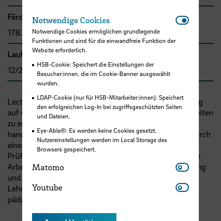
Förder- bzw. Auftragssumme
Notwendi
Notwendige Cookies
Notwendige Cookies ermöglichen grundlegende
178.989,30 €
Funktionen und sind für die einwandfreie Funktion der
Website erforderlich.
Laufzeit
HSB-Cookie: Speichert die Einstellungen der
12/2024 - 05/2026
Besucher:innen, die im Cookie-Banner ausgewählt
wurden.
LDAP-Cookie (nur für HSB-Mitarbeiter:innen): Speichert
Lector4Teachers verfolgt das Ziel Lehrer:innen in Bezug
den erfolgreichen Log-In bei zugriffsgeschützten Seiten
auf wiederkehrende, alltägliche, administrative Tätigkeiten
und Dateien.
zu entlasten, in dem das manuelle Abgleichen von
Eye-Able®: Es werden keine Cookies gesetzt.
handschriftlich gefertigten Listen und Dokumenten durch
Nutzereinstellungen werden im Local Storage des
eine KI-basierte mobile Applikation ersetzt wird. Das
Browsers gespeichert.
Prüfen solcher und ähnlicher Dokumente ist alltägliche
Matomo
Arbeit in den Schulen und eine automatisierte Erfassung
Matomo
und Prüfung der handschriftlichen Daten würde die
Youtube
Youtube
Lehrer:innen zeitlich entlasten und Kapazitäten für die
pädagogischen Tätigkeiten freisetzen.