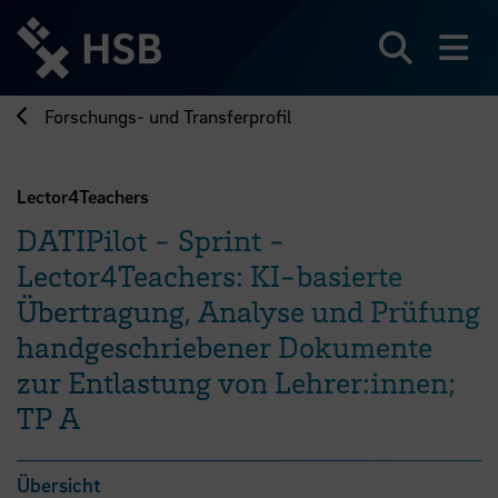
Direkt
zum
Seiteninhalt
Suchen
Me
springen
Forschungs- und Transferprofil
Lector4Teachers
DATIPilot - Sprint -
Lector4Teachers: KI-basierte
Übertragung, Analyse und Prüfung
handgeschriebener Dokumente
zur Entlastung von Lehrer:innen;
TP A
Übersicht