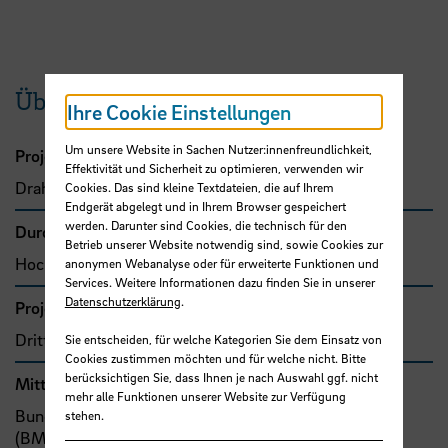
Übersicht
Ihre Cookie Einstellungen
Um unsere Website in Sachen Nutzer:innenfreundlichkeit,
Projektleitung
Effektivität und Sicherheit zu optimieren, verwenden wir
Draheim, Patrick, Prof. Dr.-Ing.
Cookies. Das sind kleine Textdateien, die auf Ihrem
Endgerät abgelegt und in Ihrem Browser gespeichert
werden. Darunter sind Cookies, die technisch für den
Durchführende Organisation
Betrieb unserer Website notwendig sind, sowie Cookies zur
Hochschule Bremen, Fakultät 4
anonymen Webanalyse oder für erweiterte Funktionen und
Services. Weitere Informationen dazu finden Sie in unserer
Datenschutzerklärung
.
Projekttyp
Drittmittelprojekt (Zuwendung)
Sie entscheiden, für welche Kategorien Sie dem Einsatz von
Cookies zustimmen möchten und für welche nicht. Bitte
berücksichtigen Sie, dass Ihnen je nach Auswahl ggf. nicht
Mittel- bzw. Auftragsgeber
mehr alle Funktionen unserer Website zur Verfügung
Bund, Bundesministerium für Bildung und Forschung
stehen.
(BMBF)