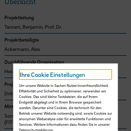
Übersicht
Projektleitung
Tannert, Benjamin, Prof. Dr.
Projektbeteiligte
Ackermann, Alex
Durchführende Organisation
Hochschule Bremen, Fakultät 4
Ihre Cookie Einstellungen
Projekttyp
Um unsere Website in Sachen Nutzer:innenfreundlichkeit,
Effektivität und Sicherheit zu optimieren, verwenden wir
Drittmittelprojekt (Zuwendung)
Cookies. Das sind kleine Textdateien, die auf Ihrem
Endgerät abgelegt und in Ihrem Browser gespeichert
Mittel- bzw. Auftragsgeber
werden. Darunter sind Cookies, die technisch für den
Betrieb unserer Website notwendig sind, sowie Cookies zur
Sonstige Drittmittelgeber, Föderale IT-Kooperation
anonymen Webanalyse oder für erweiterte Funktionen und
(FITKO)
Services. Weitere Informationen dazu finden Sie in unserer
Datenschutzerklärung
.