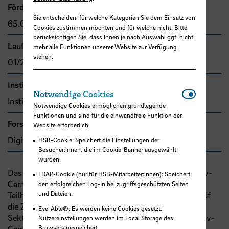
Förder- bzw. Auftragssumme
Sie entscheiden, für welche Kategorien Sie dem Einsatz von
65.069,50 €
Cookies zustimmen möchten und für welche nicht. Bitte
berücksichtigen Sie, dass Ihnen je nach Auswahl ggf. nicht
Laufzeit
mehr alle Funktionen unserer Website zur Verfügung
stehen.
01/2024 - 12/2024
Institut
Notwendi
Notwendige Cookies
Institut für Digitale Teilhabe
Notwendige Cookies ermöglichen grundlegende
Funktionen und sind für die einwandfreie Funktion der
Forschungs- und Transfercluster
Website erforderlich.
Digitale Transformation
HSB-Cookie: Speichert die Einstellungen der
Besucher:innen, die im Cookie-Banner ausgewählt
wurden.
Das Institut für Digitale Teilhabe (IDT) hat für den eGov-
LDAP-Cookie (nur für HSB-Mitarbeiter:innen): Speichert
Campus das Lernmodul „Digitale Barrierefreiheit –
den erfolgreichen Log-In bei zugriffsgeschützten Seiten
und Dateien.
Teilhabe für alle“ konzipiert und umgesetzt, welches auf
die Zielgruppe der Mitarbeiter:innen des öffentlichen
Eye-Able®: Es werden keine Cookies gesetzt.
Sektors ausgerichtet ist. Dieses ist bereits auf der eGov-
Nutzereinstellungen werden im Local Storage des
Browsers gespeichert.
Campus-Seite verfügbar (Link
egov-