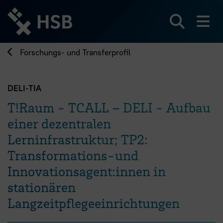
Direkt
zum
Seiteninhalt
Suchen
Me
springen
Forschungs- und Transferprofil
DELI-TIA
T!Raum - TCALL – DELI - Aufbau
einer dezentralen
Lerninfrastruktur; TP2:
Transformations-und
Innovationsagent:innen in
stationären
Langzeitpflegeeinrichtungen