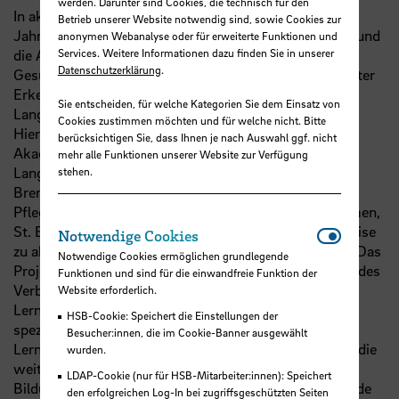
werden. Darunter sind Cookies, die technisch für den
In akademischen Lehrkrankenhäusern wird seit vielen
Betrieb unserer Website notwendig sind, sowie Cookies zur
Jahren geforscht, innovative Ansätze werden erprobt und
anonymen Webanalyse oder für erweiterte Funktionen und
Services. Weitere Informationen dazu finden Sie in unserer
die Ausbildung in den verschiedenen
Datenschutzerklärung
.
Gesundheitsfachberufen erfolgt entlang evidenzbasierter
Erkenntnisse. Für den Bereich der stationären
Sie entscheiden, für welche Kategorien Sie dem Einsatz von
Langzeitpflege bestehen diese Strukturen bisher nicht.
Cookies zustimmen möchten und für welche nicht. Bitte
Hier setzt das Verbundprojekt TCall (Transfercluster
berücksichtigen Sie, dass Ihnen je nach Auswahl ggf. nicht
Akademischer Lehrpflegeeinrichtungen in der
mehr alle Funktionen unserer Website zur Verfügung
Langzeitpflege) an. Gemeinsam mit der Universität
stehen.
Bremen und anderen Kooperationspartner werden drei
Pflegeeinrichtungen in Bremen (Johanntiterhaus Bremen,
St. Elisabeth und St. Franziskus der Caritas) Schrittweise
Notwendi
Notwendige Cookies
zu akademischen Lehrpflegeeinrichtungen aufgebaut. Das
Notwendige Cookies ermöglichen grundlegende
Projekt besteht dabei aus mehreren Teilprojekten. Ziel des
Funktionen und sind für die einwandfreie Funktion der
Verbundvorhabens DELI („Aufbau einer dezentralen
Website erforderlich.
Lerninfrastruktur) ist es, für die Langzeitpflege eine
HSB-Cookie: Speichert die Einstellungen der
spezifische dezentrale – also arbeitsplatznahe -
Besucher:innen, die im Cookie-Banner ausgewählt
Lerninfrastruktur zu konzipieren und aufzubauen über die
wurden.
weiteren Innovationen über arbeitsplatznahe
LDAP-Cookie (nur für HSB-Mitarbeiter:innen): Speichert
Bildungsangebote schnell in die Praxis umgesetzt werde
den erfolgreichen Log-In bei zugriffsgeschützten Seiten