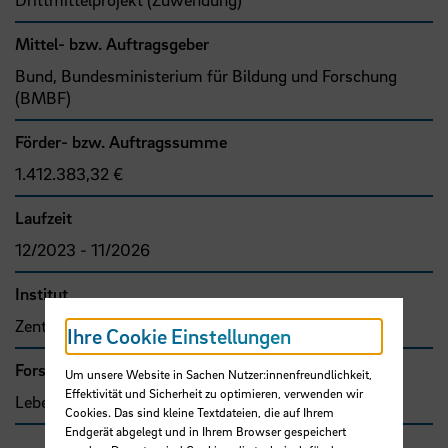
Mittel- bzw. Auftragsgeber
Bund, Bundesministerium für Bildung und Forschung
(BMBF)
Förder- bzw. Auftragssumme
1.412.383,32 €
Laufzeit
12/2023 - 11/2026
Institut
Zentrum für Pflegeforschung und Beratung
Ihre Cookie Einstellungen
Forschungs- und Transfercluster
Um unsere Website in Sachen Nutzer:innenfreundlichkeit,
Effektivität und Sicherheit zu optimieren, verwenden wir
Lebensqualität
Cookies. Das sind kleine Textdateien, die auf Ihrem
Endgerät abgelegt und in Ihrem Browser gespeichert