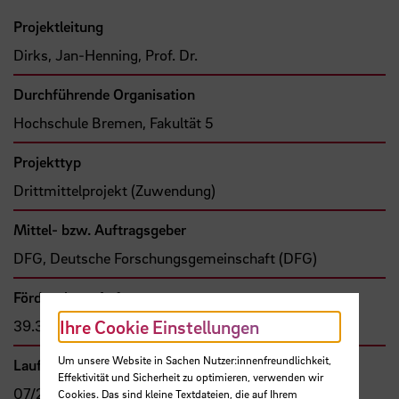
Projektleitung
Dirks, Jan-Henning, Prof. Dr.
Durchführende Organisation
Hochschule Bremen, Fakultät 5
Projekttyp
Drittmittelprojekt (Zuwendung)
Mittel- bzw. Auftragsgeber
DFG, Deutsche Forschungsgemeinschaft (DFG)
Förder- bzw. Auftragssumme
Ihre Cookie Einstellungen
39.350,00 €
Um unsere Website in Sachen Nutzer:innenfreundlichkeit,
Laufzeit
Effektivität und Sicherheit zu optimieren, verwenden wir
07/2022 - 12/2025
Cookies. Das sind kleine Textdateien, die auf Ihrem