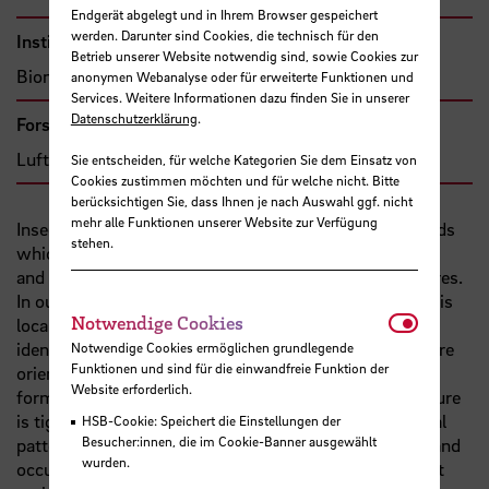
Endgerät abgelegt und in Ihrem Browser gespeichert
werden. Darunter sind Cookies, die technisch für den
Institut
Betrieb unserer Website notwendig sind, sowie Cookies zur
Bionik-Innovations-Centrum Bremen
anonymen Webanalyse oder für erweiterte Funktionen und
Services. Weitere Informationen dazu finden Sie in unserer
Datenschutzerklärung
.
Forschungs- und Transfercluster
Luft- und Raumfahrt
Sie entscheiden, für welche Kategorien Sie dem Einsatz von
Cookies zustimmen möchten und für welche nicht. Bitte
berücksichtigen Sie, dass Ihnen je nach Auswahl ggf. nicht
mehr alle Funktionen unserer Website zur Verfügung
Insect cuticle shows the presence of daily growth bands
stehen.
which consist of layers with parallel (deposited at day)
and helicoidal (deposited at night) orientated chitin fibres.
In our previous DFG-project (281694208), we used this
Notwendi
Notwendige Cookies
local light sensitivity of locust cuticle to successfully
identify several fundamental mechanisms of chitin fibre
Notwendige Cookies ermöglichen grundlegende
Funktionen und sind für die einwandfreie Funktion der
orientation. Specifically, we showed that while the
Website erforderlich.
formation of cuticle with unidirectional fiber architecture
is tightly controlled by cells, the formation of helicoidal
HSB-Cookie: Speichert die Einstellungen der
Besucher:innen, die im Cookie-Banner ausgewählt
patterns involves co-assembly of chitin and proteins and
wurden.
occurs away from the cell surface. Also, we found that