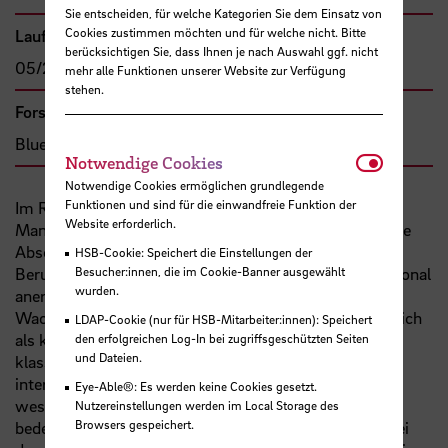
Sie entscheiden, für welche Kategorien Sie dem Einsatz von
Cookies zustimmen möchten und für welche nicht. Bitte
Laufzeit
berücksichtigen Sie, dass Ihnen je nach Auswahl ggf. nicht
05/2022 - 06/2023
mehr alle Funktionen unserer Website zur Verfügung
stehen.
Forschungs- und Transfercluster
Blue Sciences
Notwendi
Notwendige Cookies
Notwendige Cookies ermöglichen grundlegende
Funktionen und sind für die einwandfreie Funktion der
Im Rahmen des Internationalen Studiengangs "Ship
Website erforderlich.
Management - Nautical Sciences
B. Sc.
" können unsere
Absolvent:innen direkt als Wachdienstoffizier:in in das
HSB-Cookie: Speichert die Einstellungen der
Besucher:innen, die im Cookie-Banner ausgewählt
Berufsleben starten. Das hierfür erlangte und international
wurden.
anerkannte
STCW
-Zertifikat für Nautische
Wachoffizier:innen wird wie im maritimen Bereich üblich
LDAP-Cookie (nur für HSB-Mitarbeiter:innen): Speichert
als klassisches Papierzertifikat ausgestellt. Diese
den erfolgreichen Log-In bei zugriffsgeschützten Seiten
und Dateien.
klassischen Papierzertifikate haben jedoch kein
international einheitliches Format oder Aussehen,
Eye-Able®: Es werden keine Cookies gesetzt.
weswegen es je nach Hafen, Land oder Herkunft zu
Nutzereinstellungen werden im Local Storage des
Browsers gespeichert.
bedeutsamen Verzögerungen oder gar Ablehnungen bei