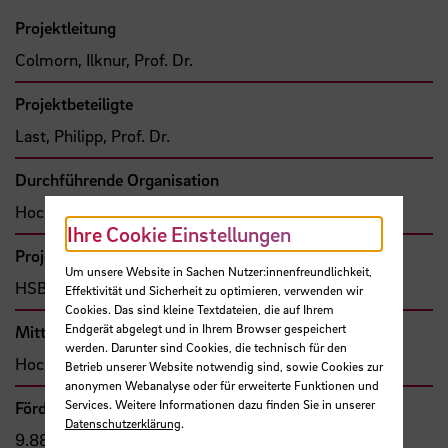
Projektleitung
Colmorn, Ilknur, Prof. Dr.
Projektbeteiligte
Last, Philipp, Prof. Dr.
Durchführende Organisation
Hochschule Bremen, Fakultät 5
Ihre Cookie Einstellungen
Projekttyp
Um unsere Website in Sachen Nutzer:innenfreundlichkeit,
HSB-intern gefördertes Projekt
Effektivität und Sicherheit zu optimieren, verwenden wir
Cookies. Das sind kleine Textdateien, die auf Ihrem
Endgerät abgelegt und in Ihrem Browser gespeichert
Mittel- bzw. Auftragsgeber
werden. Darunter sind Cookies, die technisch für den
Hochschule Bremen, F&E-Fonds
Betrieb unserer Website notwendig sind, sowie Cookies zur
anonymen Webanalyse oder für erweiterte Funktionen und
Services. Weitere Informationen dazu finden Sie in unserer
Förder- bzw. Auftragssumme
Datenschutzerklärung
.
9.889,76 €