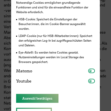
Notwendige Cookies ermöglichen grundlegende
anbieten und nutzen können. Damit Stromerzeugung und
Funktionen und sind für die einwandfreie Funktion der
-verbrauch koordiniert und in diesem Zusammenhang
Website erforderlich.
sinnvolle Zusatzdienste angeboten werden können, ist
HSB-Cookie: Speichert die Einstellungen der
eine starke Vernetzung der Erzeugungs- und
Besucher:innen, die im Cookie-Banner ausgewählt
Verbrauchsanlagen auf der einen Seite sowie der
wurden.
Marktteilnehmer auf der anderen Seite erforderlich. Diese
LDAP-Cookie (nur für HSB-Mitarbeiter:innen): Speichert
Abstimmungen erfordern einen zuverlässigen und
den erfolgreichen Log-In bei zugriffsgeschützten Seiten
sicheren bidirektionalen Austausch von Informationen. Als
und Dateien.
Kommunikationskanal für diese Informationen können die
Eye-Able®: Es werden keine Cookies gesetzt.
vorhandenen Energienetze dienen, die nun nicht mehr
Nutzereinstellungen werden im Local Storage des
ausschließlich Energie, sondern auch Daten übertragen
Browsers gespeichert.
(engl. Powerline Communication). Auf diese Art und
Matomo
Weise kann die vorhandene Infrastruktur unabhängig von
Matomo
anderen Kommunikationsmedien genutzt werden. Gerade
Youtube
Youtube
in Gebieten mit überbuchten
bzw.
kaum vorhandenen
Breitbandanschlüssen ist dieses Vorgehen sinnvoll. Die
Kommunikation findet über ein Smart Meter Gateway
statt, der zwischen dem Endverbraucher und dem
Auswahl bestätigen
Netzstellenbetreiber die Informationen austauscht. Im
vorliegenden Projekt SPIDER wird der