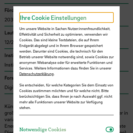
Förder- bzw. Auftragssumme
Ihre Cookie Einstellungen
203.719,00 €
Um unsere Website in Sachen Nutzer:innenfreundlichkeit,
Laufzeit
Effektivität und Sicherheit zu optimieren, verwenden wir
Cookies. Das sind kleine Textdateien, die auf Ihrem
12/2014 - 01/2017
Endgerät abgelegt und in Ihrem Browser gespeichert
werden. Darunter sind Cookies, die technisch für den
Institut
Betrieb unserer Website notwendig sind, sowie Cookies zur
anonymen Webanalyse oder für erweiterte Funktionen und
Institut für Informatik und Automation
Services. Weitere Informationen dazu finden Sie in unserer
Datenschutzerklärung
.
Forschungs- und Transfercluster
Sie entscheiden, für welche Kategorien Sie dem Einsatz von
Digitale Transformation
Cookies zustimmen möchten und für welche nicht. Bitte
berücksichtigen Sie, dass Ihnen je nach Auswahl ggf. nicht
mehr alle Funktionen unserer Website zur Verfügung
Künftige Energieversorgungssysteme stehen vor der
stehen.
großen Herausforderung, dass verschiedene Teilnehmer in
variablem Umfang und zu unvorhersehbaren Zeiten
Energie einspeisen, entnehmen oder auch verschiedenste
Notwendi
Notwendige Cookies
Dienstleistungen (
z.B.
Energieberatung, Hausverwaltung)