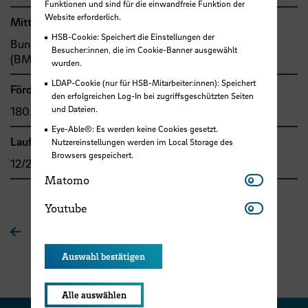
Funktionen und sind für die einwandfreie Funktion der
Website erforderlich.
Mittel- bzw. Auftragsgeber
HSB-Cookie: Speichert die Einstellungen der
Bund, Bundesministerium für Bildung und Forschung
Besucher:innen, die im Cookie-Banner ausgewählt
(BMBF)
wurden.
LDAP-Cookie (nur für HSB-Mitarbeiter:innen): Speichert
Förder- bzw. Auftragssumme
den erfolgreichen Log-In bei zugriffsgeschützten Seiten
und Dateien.
180.960,00 €
Eye-Able®: Es werden keine Cookies gesetzt.
Laufzeit
Nutzereinstellungen werden im Local Storage des
Browsers gespeichert.
12/2021 - 03/2023
Matomo
Matomo
Youtube
Youtube
Zur Übersichtsseite
Auswahl bestätigen
Alle auswählen