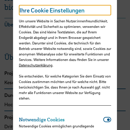
biologischem Vorbild
Ihre Cookie Einstellungen
Um unsere Website in Sachen Nutzer:innenfreundlichkeit,
Übersicht
Effektivität und Sicherheit zu optimieren, verwenden wir
Cookies. Das sind kleine Textdateien, die auf Ihrem
Endgerät abgelegt und in Ihrem Browser gespeichert
werden. Darunter sind Cookies, die technisch für den
Betrieb unserer Website notwendig sind, sowie Cookies zur
anonymen Webanalyse oder für erweiterte Funktionen und
Übersicht
Services. Weitere Informationen dazu finden Sie in unserer
Datenschutzerklärung
.
Projektleitung
Sie entscheiden, für welche Kategorien Sie dem Einsatz von
Kesel, Antonia, Prof. Dr.
Cookies zustimmen möchten und für welche nicht. Bitte
berücksichtigen Sie, dass Ihnen je nach Auswahl ggf. nicht
mehr alle Funktionen unserer Website zur Verfügung
Durchführende Organisation
stehen.
Hochschule Bremen, Fakultät 5
Projekttyp
Notwendi
Notwendige Cookies
Drittmittelprojekt (Zuwendung)
Notwendige Cookies ermöglichen grundlegende