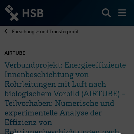
Direkt
zum
Seiteninhalt
Suchen
Me
springen
Forschungs- und Transferprofil
AIRTUBE
Verbundprojekt: Energieeffiziente
Innenbeschichtung von
Rohrleitungen mit Luft nach
biologischem Vorbild (AIRTUBE) -
Teilvorhaben: Numerische und
experimentelle Analyse der
Effizienz von
Rohrinnenbeschichtungen nach