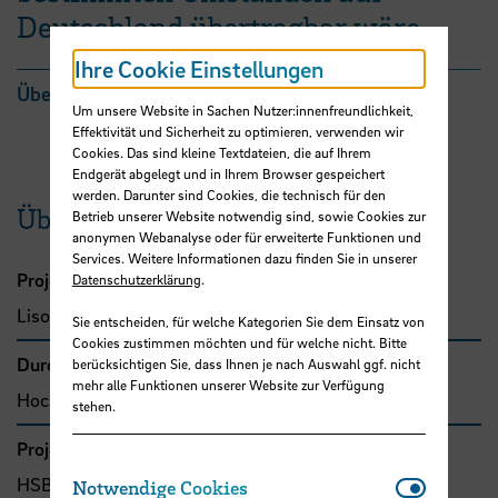
Deutschland übertragbar wäre
Ihre Cookie Einstellungen
Übersicht
Um unsere Website in Sachen Nutzer:innenfreundlichkeit,
Effektivität und Sicherheit zu optimieren, verwenden wir
Cookies. Das sind kleine Textdateien, die auf Ihrem
Endgerät abgelegt und in Ihrem Browser gespeichert
werden. Darunter sind Cookies, die technisch für den
Übersicht
Betrieb unserer Website notwendig sind, sowie Cookies zur
anonymen Webanalyse oder für erweiterte Funktionen und
Services. Weitere Informationen dazu finden Sie in unserer
Projektleitung
Datenschutzerklärung
.
Lisowski, Rainer, Prof. Dr.
Sie entscheiden, für welche Kategorien Sie dem Einsatz von
Cookies zustimmen möchten und für welche nicht. Bitte
Durchführende Organisation
berücksichtigen Sie, dass Ihnen je nach Auswahl ggf. nicht
mehr alle Funktionen unserer Website zur Verfügung
Hochschule Bremen, Fakultät 1
stehen.
Projekttyp
Notwendi
HSB-intern gefördertes Projekt
Notwendige Cookies