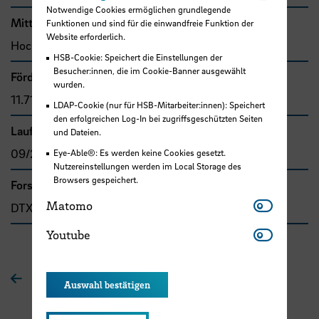
Notwendige Cookies ermöglichen grundlegende
Mittel- bzw. Auftragsgeber
Funktionen und sind für die einwandfreie Funktion der
Website erforderlich.
Hochschule Bremen, F&E-Fonds
HSB-Cookie: Speichert die Einstellungen der
Besucher:innen, die im Cookie-Banner ausgewählt
Förder- bzw. Auftragssumme
wurden.
11.718,00 €
LDAP-Cookie (nur für HSB-Mitarbeiter:innen): Speichert
den erfolgreichen Log-In bei zugriffsgeschützten Seiten
Laufzeit
und Dateien.
09/2020 - 12/2021
Eye-Able®: Es werden keine Cookies gesetzt.
Nutzereinstellungen werden im Local Storage des
Browsers gespeichert.
Forschungs- und Transfercluster
Matomo
Matomo
DTX
Youtube
Youtube
Zur Übersichtsseite
Auswahl bestätigen