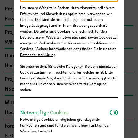
Projektleitung
Um unsere Website in Sachen Nutzer:innenfreundlichkeit,
Effektivität und Sicherheit zu optimieren, verwenden wir
Pawlik, Thomas, Prof. Dr.
Cookies. Das sind kleine Textdateien, die auf Ihrem
Endgerät abgelegt und in Ihrem Browser gespeichert
Projektbeteiligte
werden. Darunter sind Cookies, die technisch für den
Betrieb unserer Website notwendig sind, sowie Cookies zur
Wilmsmeier, Gordon, Prof. Dr.
anonymen Webanalyse oder für erweiterte Funktionen und
Services. Weitere Informationen dazu finden Sie in unserer
Durchführende Organisation
Datenschutzerklärung
.
Hochschule Bremen, Fakultät 1
Sie entscheiden, für welche Kategorien Sie dem Einsatz von
Cookies zustimmen möchten und für welche nicht. Bitte
Projekttyp
berücksichtigen Sie, dass Ihnen je nach Auswahl ggf. nicht
mehr alle Funktionen unserer Website zur Verfügung
HSB-intern gefördertes Projekt
stehen.
Mittel- bzw. Auftragsgeber
Notwendi
Hochschule Bremen, F&E-Fonds
Notwendige Cookies
Notwendige Cookies ermöglichen grundlegende
Förder- bzw. Auftragssumme
Funktionen und sind für die einwandfreie Funktion der
Website erforderlich.
8.700,00 €