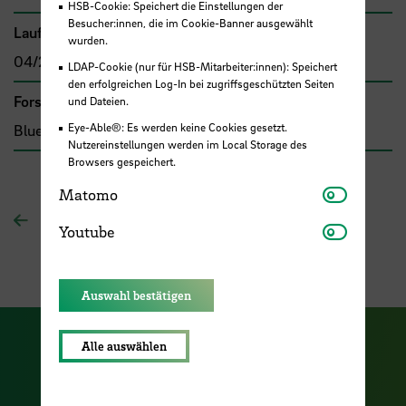
HSB-Cookie: Speichert die Einstellungen der
Besucher:innen, die im Cookie-Banner ausgewählt
Laufzeit
wurden.
04/2018 - 09/2019
LDAP-Cookie (nur für HSB-Mitarbeiter:innen): Speichert
den erfolgreichen Log-In bei zugriffsgeschützten Seiten
Forschungs- und Transfercluster
und Dateien.
Eye-Able®: Es werden keine Cookies gesetzt.
Blue Sciences
Nutzereinstellungen werden im Local Storage des
Browsers gespeichert.
Matomo
Matomo
Zur Übersichtsseite
Youtube
Youtube
Auswahl bestätigen
Alle auswählen
Zu unserer Facebook S
Zu unse
Zu unserer YouTu
Zu unserer Instagram Seite