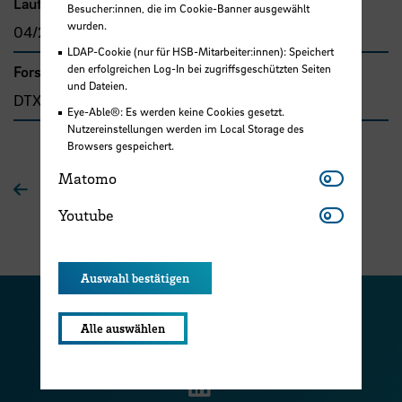
Laufzeit
Besucher:innen, die im Cookie-Banner ausgewählt
wurden.
04/2018 - 09/2019
LDAP-Cookie (nur für HSB-Mitarbeiter:innen): Speichert
den erfolgreichen Log-In bei zugriffsgeschützten Seiten
Forschungs- und Transfercluster
und Dateien.
DTX
Eye-Able®: Es werden keine Cookies gesetzt.
Nutzereinstellungen werden im Local Storage des
Browsers gespeichert.
Matomo
Matomo
Zur Übersichtsseite
Youtube
Youtube
Auswahl bestätigen
Zu unserer Facebook S
Zu unse
Alle auswählen
Zu unserer YouTu
Zu unserer Instagram Seite
Zu unserer LinkedI