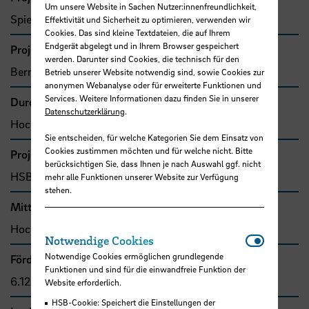
Um unsere Website in Sachen Nutzer:innenfreundlichkeit,
Spiecker-Lampe, Carola, Prof. Dr.
Effektivität und Sicherheit zu optimieren, verwenden wir
Cookies. Das sind kleine Textdateien, die auf Ihrem
Endgerät abgelegt und in Ihrem Browser gespeichert
Projektbeteiligte
werden. Darunter sind Cookies, die technisch für den
Berninghausen, Jutta, Prof. Dr.
Betrieb unserer Website notwendig sind, sowie Cookies zur
anonymen Webanalyse oder für erweiterte Funktionen und
Services. Weitere Informationen dazu finden Sie in unserer
Durchführende Organisation
Datenschutzerklärung
.
Hochschule Bremen, Fakultät 1
Sie entscheiden, für welche Kategorien Sie dem Einsatz von
Cookies zustimmen möchten und für welche nicht. Bitte
Projekttyp
berücksichtigen Sie, dass Ihnen je nach Auswahl ggf. nicht
HSB-intern gefördertes Projekt
mehr alle Funktionen unserer Website zur Verfügung
stehen.
Mittel- bzw. Auftragsgeber
Hochschule Bremen, F&E-Fonds
Notwendi
Notwendige Cookies
Notwendige Cookies ermöglichen grundlegende
Förder- bzw. Auftragssumme
Funktionen und sind für die einwandfreie Funktion der
6.120,00 €
Website erforderlich.
HSB-Cookie: Speichert die Einstellungen der