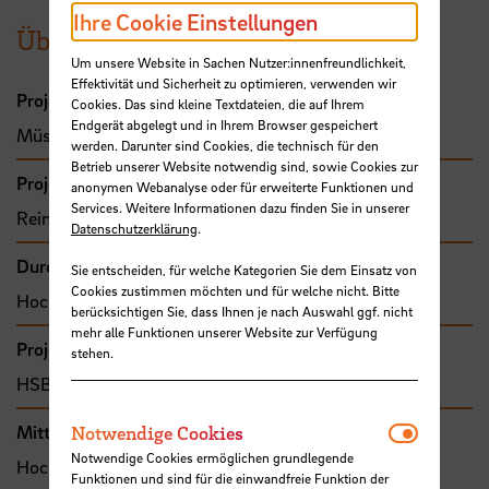
Ihre Cookie Einstellungen
Übersicht
Um unsere Website in Sachen Nutzer:innenfreundlichkeit,
Effektivität und Sicherheit zu optimieren, verwenden wir
Projektleitung
Cookies. Das sind kleine Textdateien, die auf Ihrem
Endgerät abgelegt und in Ihrem Browser gespeichert
Müssig, Jörg, Prof. Dr.-Ing.
werden. Darunter sind Cookies, die technisch für den
Betrieb unserer Website notwendig sind, sowie Cookies zur
Projektbeteiligte
anonymen Webanalyse oder für erweiterte Funktionen und
Services. Weitere Informationen dazu finden Sie in unserer
Reinert, Uwe, Prof. Dr.-Ing.
Datenschutzerklärung
.
Durchführende Organisation
Sie entscheiden, für welche Kategorien Sie dem Einsatz von
Cookies zustimmen möchten und für welche nicht. Bitte
Hochschule Bremen, Fakultät 5
berücksichtigen Sie, dass Ihnen je nach Auswahl ggf. nicht
mehr alle Funktionen unserer Website zur Verfügung
Projekttyp
stehen.
HSB-intern gefördertes Projekt
Notwendi
Mittel- bzw. Auftragsgeber
Notwendige Cookies
Notwendige Cookies ermöglichen grundlegende
Hochschule Bremen, F&E-Fonds
Funktionen und sind für die einwandfreie Funktion der