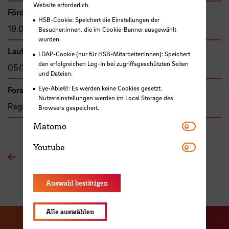
Website erforderlich.
Förder- bzw. Auftragssumme
HSB-Cookie: Speichert die Einstellungen der
19.000,00 €
Besucher:innen, die im Cookie-Banner ausgewählt
wurden.
Laufzeit
LDAP-Cookie (nur für HSB-Mitarbeiter:innen): Speichert
den erfolgreichen Log-In bei zugriffsgeschützten Seiten
05/2017 - 12/2018
und Dateien.
Eye-Able®: Es werden keine Cookies gesetzt.
Forschungs- und Transfercluster
Nutzereinstellungen werden im Local Storage des
Region im Wandel
Browsers gespeichert.
Matomo
Matomo
Youtube
Youtube
Zur Übersichtsseite
Auswahl bestätigen
Alle auswählen