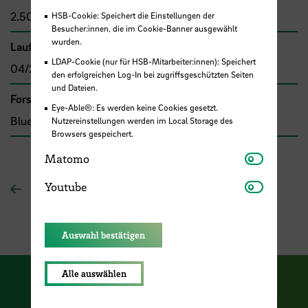
2.500,00 €
HSB-Cookie: Speichert die Einstellungen der
Besucher:innen, die im Cookie-Banner ausgewählt
wurden.
Laufzeit
LDAP-Cookie (nur für HSB-Mitarbeiter:innen): Speichert
04/2017 - 12/2018
den erfolgreichen Log-In bei zugriffsgeschützten Seiten
und Dateien.
Forschungs- und Transfercluster
Eye-Able®: Es werden keine Cookies gesetzt.
Blue Sciences
Nutzereinstellungen werden im Local Storage des
Browsers gespeichert.
Matomo
Matomo
Youtube
Youtube
Zur Übersichtsseite
Auswahl bestätigen
Alle auswählen
Zu unserer Facebook S
Zu unse