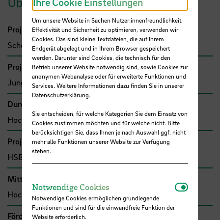
Übersicht
Ihre Cookie Einstellungen
Um unsere Website in Sachen Nutzer:innenfreundlichkeit,
Projektleitung
Effektivität und Sicherheit zu optimieren, verwenden wir
Cookies. Das sind kleine Textdateien, die auf Ihrem
Schellenberger, Gregor, Prof.
Endgerät abgelegt und in Ihrem Browser gespeichert
werden. Darunter sind Cookies, die technisch für den
Projektbeteiligte
Betrieb unserer Website notwendig sind, sowie Cookies zur
anonymen Webanalyse oder für erweiterte Funktionen und
Jung, Thomas, Prof.Kapt.
Services. Weitere Informationen dazu finden Sie in unserer
Datenschutzerklärung
.
Durchführende Organisation
Sie entscheiden, für welche Kategorien Sie dem Einsatz von
Hochschule Bremen, Fakultät 5
Cookies zustimmen möchten und für welche nicht. Bitte
berücksichtigen Sie, dass Ihnen je nach Auswahl ggf. nicht
Projekttyp
mehr alle Funktionen unserer Website zur Verfügung
stehen.
HSB-intern gefördertes Projekt
Mittel- bzw. Auftragsgeber
Notwendi
Notwendige Cookies
Hochschule Bremen, F&E-Fonds
Notwendige Cookies ermöglichen grundlegende
Funktionen und sind für die einwandfreie Funktion der
Förder- bzw. Auftragssumme
Website erforderlich.