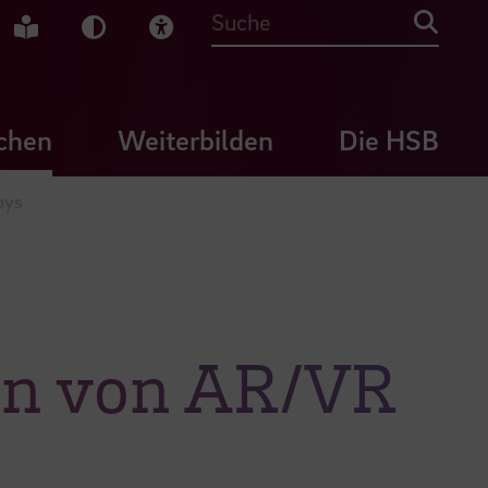
che Gebärdensprache
Leichte Sprache
Dunkel-Modus
Visuelle Hilfe
Suche
chen
Weiterbilden
Die HSB
ays
ion von AR/VR