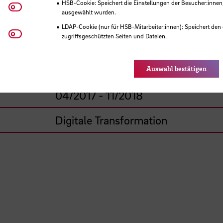
HSB-Cookie: Speichert die Einstellungen der Besucher:innen
Matomo
ausgewählt wurden.
HSB-intern gefördertes Projekt
LDAP-Cookie (nur für HSB-Mitarbeiter:innen): Speichert den 
Youtube
zugriffsgeschützten Seiten und Dateien.
Hochschule Bremen, F&E-Fonds
Eye-Able®: Es werden keine Cookies gesetzt. Nutzereinstel
des Browsers gespeichert.
18.300,00 €
Auswahl bestätigen
04/2017 - 11/2018
Digitale Transformation