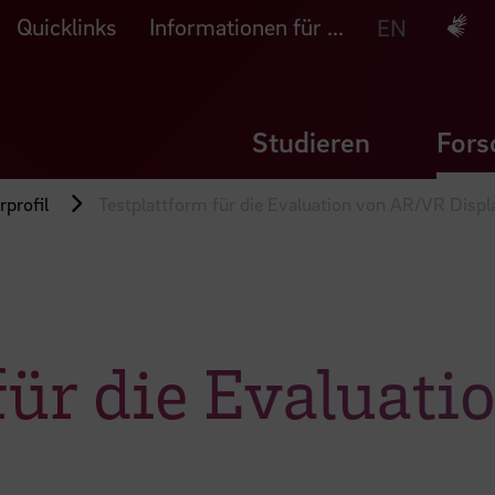
Quicklinks
Informationen für ...
Deuts
EN
Studieren
Fors
profil
Testplattform für die Evaluation von AR/VR Displ
 für die Evaluat