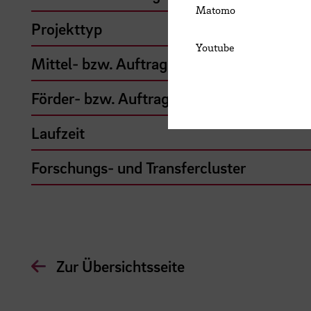
Matomo
Projekttyp
Youtube
Mittel- bzw. Auftragsgeber
Förder- bzw. Auftragssumme
Laufzeit
Forschungs- und Transfercluster
Zur Übersichtsseite