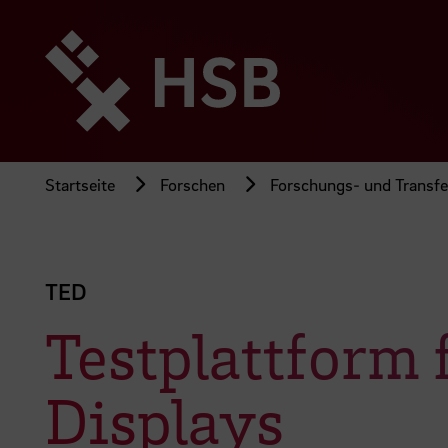
Direkt
zum
Seiteninhalt
springen
Startseite
Forschen
Forschungs- und Transfer
TED
Testplattform
Displays